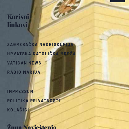
Korisni
linkovi
ZAGREBAČKA NADBISKUPIJA
HRVATSKA KATOLIČKA MREŽA
VATICAN NEWS
RADIO MARIJA
IMPRESSUM
POLITIKA PRIVATNOSTI
KOLAČIĆI
Župa Navještenja