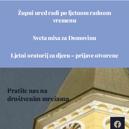
Župni ured radi po ljetnom radnom
vremenu
Sveta misa za Domovinu
Ljetni oratorij za djecu – prijave otvorene
Pratite nas na
društvenim mrežama