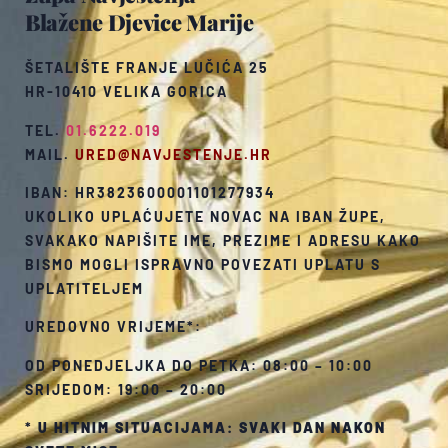
Blažene Djevice Marije
ŠETALIŠTE FRANJE LUČIĆA 25
HR-10410 VELIKA GORICA
TEL.
01.6222.019
MAIL.
URED@NAVJESTENJE.HR
IBAN: HR3823600001101277934
UKOLIKO UPLAĆUJETE NOVAC NA IBAN ŽUPE,
SVAKAKO NAPIŠITE IME, PREZIME I ADRESU KAKO
BISMO MOGLI ISPRAVNO POVEZATI UPLATU S
UPLATITELJEM
UREDOVNO VRIJEME*:
OD PONEDJELJKA DO PETKA: 08:00 – 10:00
SRIJEDOM: 19:00 – 20:00
*
U HITNIM SITUACIJAMA: SVAKI DAN NAKON