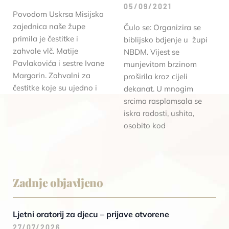
05/09/2021
Povodom Uskrsa Misijska
zajednica naše župe
Čulo se: Organizira se
primila je čestitke i
biblijsko bdjenje u župi
zahvale vlč. Matije
NBDM. Vijest se
Pavlakovića i sestre Ivane
munjevitom brzinom
Margarin. Zahvalni za
proširila kroz cijeli
čestitke koje su ujedno i
dekanat. U mnogim
srcima rasplamsala se
iskra radosti, ushita,
osobito kod
Zadnje objavljeno
Ljetni oratorij za djecu – prijave otvorene
27/07/2026