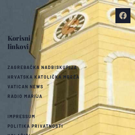
Korisni
linkovi
ZAGREBAČKA NADBISKUPIJA
HRVATSKA KATOLIČKA MREŽA
VATICAN NEWS
RADIO MARIJA
IMPRESSUM
POLITIKA PRIVATNOSTI