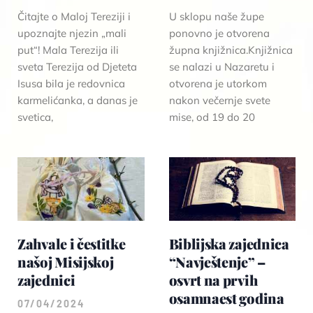
Čitajte o Maloj Tereziji i
U sklopu naše župe
upoznajte njezin „mali
ponovno je otvorena
put“! Mala Terezija ili
župna knjižnica.Knjižnica
sveta Terezija od Djeteta
se nalazi u Nazaretu i
Isusa bila je redovnica
otvorena je utorkom
karmelićanka, a danas je
nakon večernje svete
svetica,
mise, od 19 do 20
Zahvale i čestitke
Biblijska zajednica
našoj Misijskoj
“Navještenje” –
zajednici
osvrt na prvih
osamnaest godina
07/04/2024