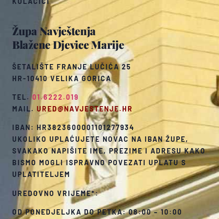
KOLAČIĆI
Župa Navještenja
Blažene Djevice Marije
ŠETALIŠTE FRANJE LUČIĆA 25
HR-10410 VELIKA GORICA
TEL.
01.6222.019
MAIL.
URED@NAVJESTENJE.HR
IBAN: HR3823600001101277934
UKOLIKO UPLAĆUJETE NOVAC NA IBAN ŽUPE,
SVAKAKO NAPIŠITE IME, PREZIME I ADRESU KAKO
BISMO MOGLI ISPRAVNO POVEZATI UPLATU S
UPLATITELJEM
UREDOVNO VRIJEME*:
OD PONEDJELJKA DO PETKA: 08:00 – 10:00