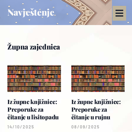
Navještenje
Župna zajednica
Iz župne knjižnice:
Iz župne knjižnice:
Preporuke za
Preporuke za
čitanje u lisitopadu
čitanje u rujnu
14/10/2025
08/09/2025