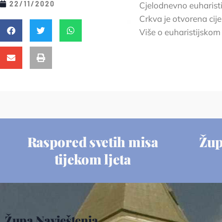
22/11/2020
Cjelodnevno euharistij
Crkva je otvorena cij
Više o euharistijskom
Raspored svetih misa
Žup
tijekom ljeta
Župa Navještenja