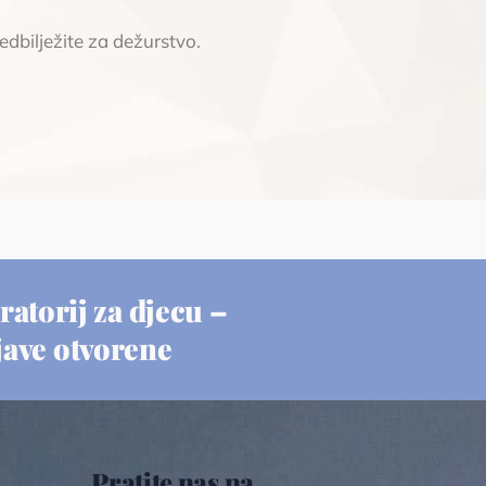
edbilježite za dežurstvo.
ratorij za djecu –
jave otvorene
Pratite nas na