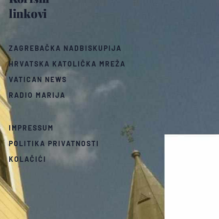
linkovi
ZAGREBAČKA NADBISKUPIJA
HRVATSKA KATOLIČKA MREŽA
VATICAN NEWS
RADIO MARIJA
IMPRESSUM
POLITIKA PRIVATNOSTI
KOLAČIĆI