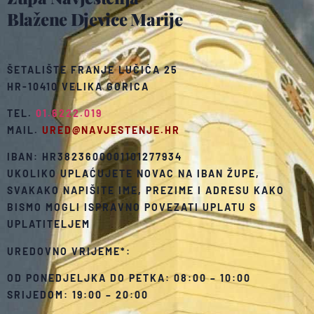
Blažene Djevice Marije
ŠETALIŠTE FRANJE LUČIĆA 25
HR-10410 VELIKA GORICA
TEL.
01.6222.019
MAIL.
URED@NAVJESTENJE.HR
IBAN: HR3823600001101277934
UKOLIKO UPLAĆUJETE NOVAC NA IBAN ŽUPE,
SVAKAKO NAPIŠITE IME, PREZIME I ADRESU KAKO
BISMO MOGLI ISPRAVNO POVEZATI UPLATU S
UPLATITELJEM
UREDOVNO VRIJEME*:
OD PONEDJELJKA DO PETKA: 08:00 – 10:00
SRIJEDOM: 19:00 – 20:00