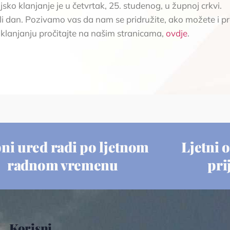
sko klanjanje je u četvrtak, 25. studenog, u župnoj crkvi.
eli dan. Pozivamo vas da nam se pridružite, ako možete i pr
 klanjanju pročitajte na našim stranicama,
ovdje
.
ni ured radi po ljetnom
Ljetni o
radnom vremenu
pri
Korisni