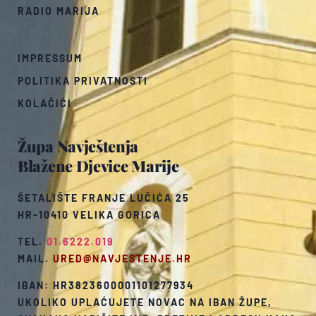
RADIO MARIJA
IMPRESSUM
POLITIKA PRIVATNOSTI
KOLAČIĆI
Župa Navještenja
Blažene Djevice Marije
ŠETALIŠTE FRANJE LUČIĆA 25
HR-10410 VELIKA GORICA
TEL.
01.6222.019
MAIL.
URED@NAVJESTENJE.HR
IBAN: HR3823600001101277934
UKOLIKO UPLAĆUJETE NOVAC NA IBAN ŽUPE,