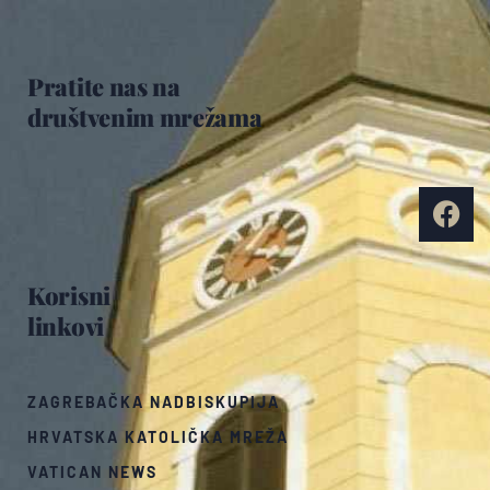
Pratite nas na
društvenim mrežama
Korisni
linkovi
ZAGREBAČKA NADBISKUPIJA
HRVATSKA KATOLIČKA MREŽA
VATICAN NEWS