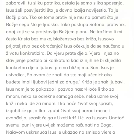
zaboravili tu sliku patnika, ostala je samo slika spasenja.
Isus želi posvijestiti što je davno Izaija navijestio. To je
Božji plan. Tko se tome protiv nije mu na pameti što je
Božje nego što je ljudsko. Tako postupa Sotona, protivnik,
onaj koji se suprotstavlja Božjem planu. Ne tražimo li mi
često Krista bez muke, blaženstva bez križa, Isusovo
prijateljstvo bez obraćenja? Isus očekuje da se naučeno u
životu konkretizira. Da vjeru prate djela. Vjera i njezino
slavljenje postalo bi karikatura kad iz njih ne bi slijedila
konkretna djela ljubavi prema bližnjima. Sam Isus je
ustvrdio: „Po ovom će znati da ste moji učenici: ako
budete imali ljubavi jedni za druge.“ Križa je znak ljubavi.
Isus nam je to pokazao i pozvao nas: »Hoće li tko za
mnom, neka se odrekne samoga sebe, neka uzme svoj
križ i neka ide za mnom. Tko hoće život svoj spasiti,
izgubit će ga; a tko izgubi život svoj poradi mene i
evanđelja, spasit će ga.« Uzeti križ i ići za Isusom. Unatoč
svemu, puni vjere uvijek možemo računati na Boga.
Najavom uskrsnuća Isus je ukazao na smisao vjere a