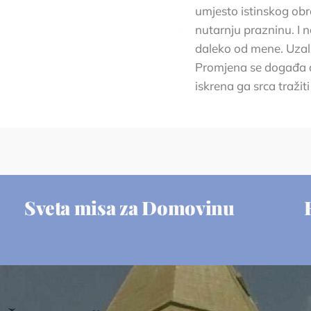
umjesto istinskog ob
nutarnju prazninu. I 
daleko od mene. Uzalu
Promjena se događa ako
iskrena ga srca tražit
Sveta misa za Domovinu