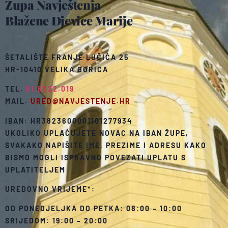
Župa Navještenja
Blažene Djevice Marije
ŠETALIŠTE FRANJE LUČIĆA 25
HR-10410 VELIKA GORICA
TEL.
01.6222.019
MAIL.
URED@NAVJESTENJE.HR
IBAN: HR3823600001101277934
UKOLIKO UPLAĆUJETE NOVAC NA IBAN ŽUPE,
SVAKAKO NAPIŠITE IME, PREZIME I ADRESU KAKO
BISMO MOGLI ISPRAVNO POVEZATI UPLATU S
UPLATITELJEM
UREDOVNO VRIJEME*:
OD PONEDJELJKA DO PETKA: 08:00 – 10:00
SRIJEDOM: 19:00 – 20:00