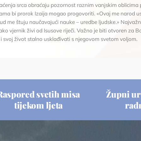
raćenja srca obraćaju pozornost raznim vanjskim oblicima 
nama bi prorok Izaija mogao progovoriti. «Ovaj me narod u
d me štuju naučavajući nauke – uredbe ljudske.» Najvažnij
 vjernik živi od Isusove riječi. Važno je biti otvoren za Bo
i i svoj život stalno usklađivati s njegovom svetom voljom.
Raspored svetih misa
Župni ur
tijekom ljeta
rad