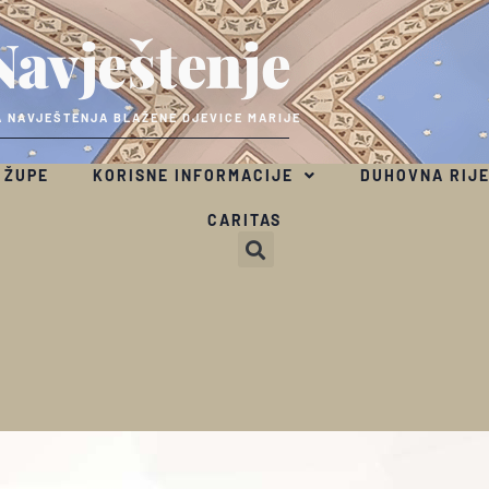
Navještenje
 NAVJEŠTENJA BLAŽENE DJEVICE MARIJE
 ŽUPE
KORISNE INFORMACIJE
DUHOVNA RIJ
CARITAS