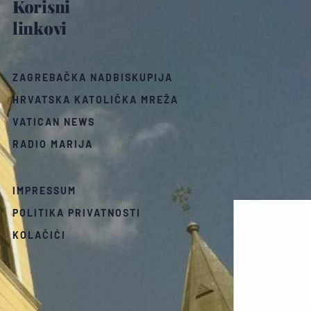
Korisni
linkovi
ZAGREBAČKA NADBISKUPIJA
HRVATSKA KATOLIČKA MREŽA
VATICAN NEWS
RADIO MARIJA
IMPRESSUM
POLITIKA PRIVATNOSTI
KOLAČIĆI