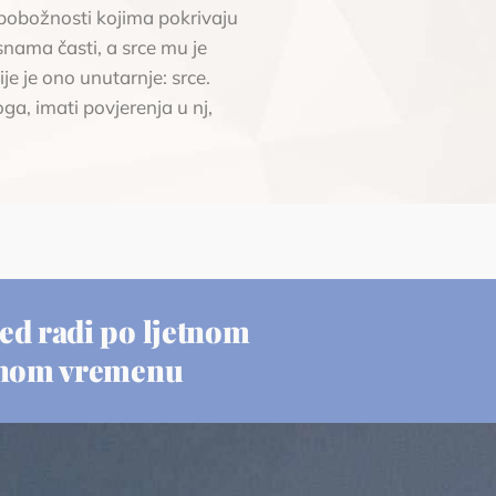
pobožnosti kojima pokrivaju
snama časti, a srce mu je
e je ono unutarnje: srce.
ga, imati povjerenja u nj,
ed radi po ljetnom
nom vremenu