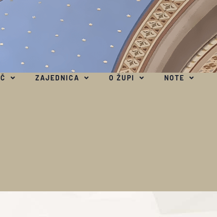
EČ
ZAJEDNICA
O ŽUPI
NOTE