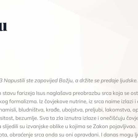
u
Napustili ste zapovijed Božju, a držite se predaje ljudske.
stavu farizeja Isus naglašava preobrazbu srca koja se os
akog formalizma. Iz čovjekove nutrine, iz srca naime izlazi i d
 namisli, bludništva, krađe, ubojstva, preljubi, lakomstva, o
itost, bezumlje. Sva ta zla iznutra izlaze i onečišćuju čovjek
a slijedili su izvanjske oblike u kojima se Zakon pojavljivao
ota, obraćenje srca onda su oni opravdani. I danas mogu l