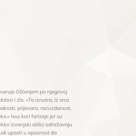
tvaruje čišćenjem po njegovoj
obro i zlo. «Ta iznutra, iz srca
pakosti, prijevara, razuzdanost,
a.« Isus kori farizeje jer su
. Ako izvanjski oblici odražavaju
judi upasti u opasnost da