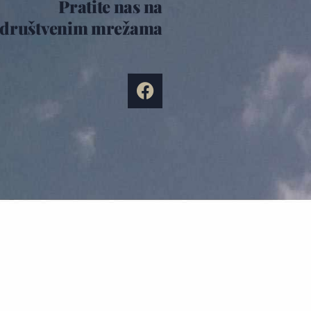
Pratite nas na
društvenim mrežama