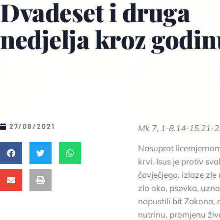
Dvadeset i druga
nedjelja kroz godin
27/08/2021
Mk 7, 1-8.14-15.21-23 
Nasuprot licemjernom 
krvi. Isus je protiv sv
čovječjega, izlaze zle
zlo oko, psovka, uznos
napustili bit Zakona, 
nutrinu, promjenu živ