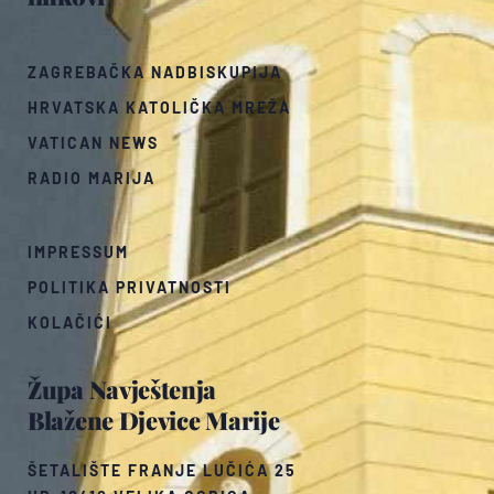
ZAGREBAČKA NADBISKUPIJA
HRVATSKA KATOLIČKA MREŽA
VATICAN NEWS
RADIO MARIJA
IMPRESSUM
POLITIKA PRIVATNOSTI
KOLAČIĆI
Župa Navještenja
Blažene Djevice Marije
ŠETALIŠTE FRANJE LUČIĆA 25