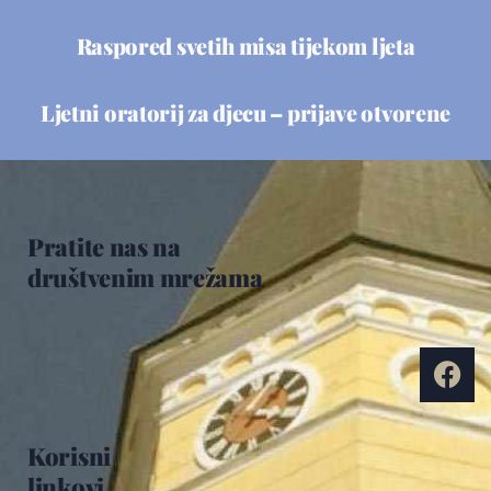
Raspored svetih misa tijekom ljeta
Ljetni oratorij za djecu – prijave otvorene
Pratite nas na
društvenim mrežama
Korisni
linkovi