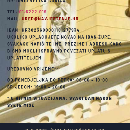
HR-10410 VELIKA GORICA
TEL.
01.6222.019
MAIL.
URED@NAVJESTENJE.HR
IBAN: HR3823600001101277934
UKOLIKO UPLAĆUJETE NOVAC NA IBAN ŽUPE,
SVAKAKO NAPIŠITE IME, PREZIME I ADRESU KAKO
BISMO MOGLI ISPRAVNO POVEZATI UPLATU S
UPLATITELJEM
UREDOVNO VRIJEME*:
OD PONEDJELJKA DO PETKA: 08:00 – 10:00
SRIJEDOM: 19:00 – 20:00
*
U HITNIM SITUACIJAMA: SVAKI DAN NAKON
SVETE MISE