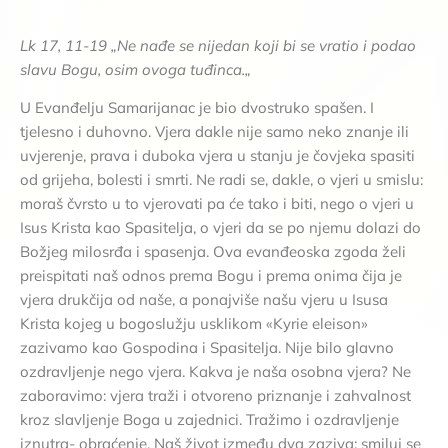
Lk 17, 11-19 „Ne nađe se nijedan koji bi se vratio i podao
slavu Bogu, osim ovoga tuđinca.„
U Evanđelju Samarijanac je bio dvostruko spašen. I
tjelesno i duhovno. Vjera dakle nije samo neko znanje ili
uvjerenje, prava i duboka vjera u stanju je čovjeka spasiti
od grijeha, bolesti i smrti. Ne radi se, dakle, o vjeri u smislu:
moraš čvrsto u to vjerovati pa će tako i biti, nego o vjeri u
Isus Krista kao Spasitelja, o vjeri da se po njemu dolazi do
Božjeg milosrđa i spasenja. Ova evanđeoska zgoda želi
preispitati naš odnos prema Bogu i prema onima čija je
vjera drukčija od naše, a ponajviše našu vjeru u Isusa
Krista kojeg u bogoslužju usklikom «Kyrie eleison»
zazivamo kao Gospodina i Spasitelja. Nije bilo glavno
ozdravljenje nego vjera. Kakva je naša osobna vjera? Ne
zaboravimo: vjera traži i otvoreno priznanje i zahvalnost
kroz slavljenje Boga u zajednici. Tražimo i ozdravljenje
iznutra- obraćenje. Naš život između dva zaziva: smiluj se