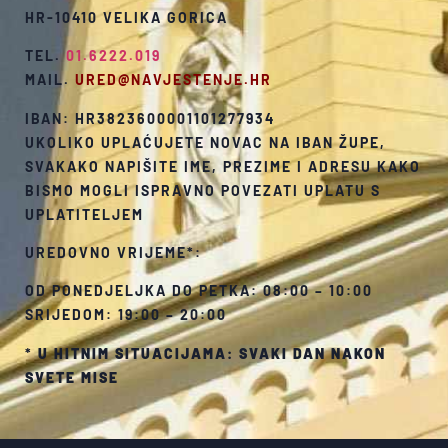
HR-10410 VELIKA GORICA
TEL.
01.6222.019
MAIL.
URED@NAVJESTENJE.HR
IBAN: HR3823600001101277934
UKOLIKO UPLAĆUJETE NOVAC NA IBAN ŽUPE,
SVAKAKO NAPIŠITE IME, PREZIME I ADRESU KAKO
BISMO MOGLI ISPRAVNO POVEZATI UPLATU S
UPLATITELJEM
UREDOVNO VRIJEME*:
OD PONEDJELJKA DO PETKA: 08:00 – 10:00
SRIJEDOM: 19:00 – 20:00
*
U HITNIM SITUACIJAMA: SVAKI DAN NAKON
SVETE MISE