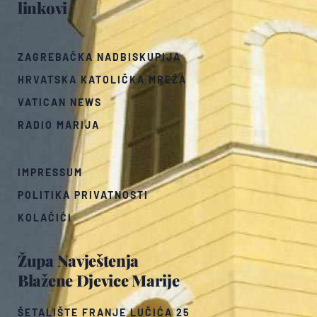
linkovi
ZAGREBAČKA NADBISKUPIJA
HRVATSKA KATOLIČKA MREŽA
VATICAN NEWS
RADIO MARIJA
IMPRESSUM
POLITIKA PRIVATNOSTI
KOLAČIĆI
Župa Navještenja
Blažene Djevice Marije
ŠETALIŠTE FRANJE LUČIĆA 25