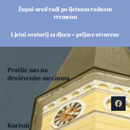
Župni ured radi po ljetnom radnom
vremenu
Ljetni oratorij za djecu – prijave otvorene
Pratite nas na
društvenim mrežama
Korisni