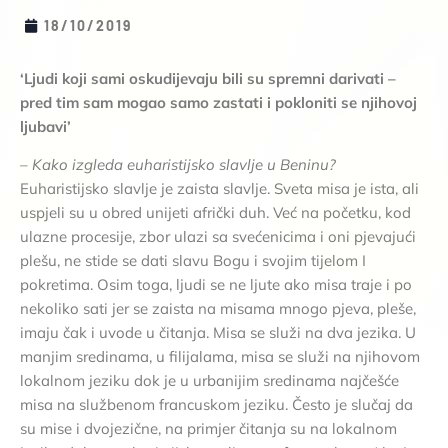
18/10/2019
‘Ljudi koji sami oskudijevaju bili su spremni darivati –
pred tim sam mogao samo zastati i pokloniti se njihovoj
ljubavi’
– Kako izgleda euharistijsko slavlje u Beninu?
Euharistijsko slavlje je zaista slavlje. Sveta misa je ista, ali
uspjeli su u obred unijeti afrički duh. Već na početku, kod
ulazne procesije, zbor ulazi sa svećenicima i oni pjevajući
plešu, ne stide se dati slavu Bogu i svojim tijelom I
pokretima. Osim toga, ljudi se ne ljute ako misa traje i po
nekoliko sati jer se zaista na misama mnogo pjeva, pleše,
imaju čak i uvode u čitanja. Misa se služi na dva jezika. U
manjim sredinama, u filijalama, misa se služi na njihovom
lokalnom jeziku dok je u urbanijim sredinama najčešće
misa na službenom francuskom jeziku. Često je slučaj da
su mise i dvojezične, na primjer čitanja su na lokalnom