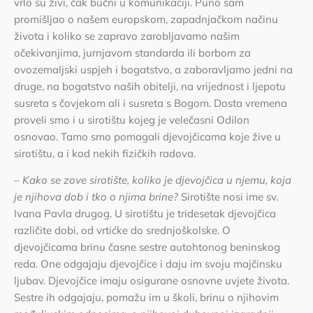
vrlo su živi, čak bučni u komunikaciji. Puno sam
promišljao o našem europskom, zapadnjačkom načinu
života i koliko se zapravo zarobljavamo našim
očekivanjima, jurnjavom standarda ili borbom za
ovozemaljski uspjeh i bogatstvo, a zaboravljamo jedni na
druge, na bogatstvo naših obitelji, na vrijednost i ljepotu
susreta s čovjekom ali i susreta s Bogom. Dosta vremena
proveli smo i u sirotištu kojeg je velečasni Odilon
osnovao. Tamo smo pomagali djevojčicama koje žive u
sirotištu, a i kod nekih fizičkih radova.
–
Kako se zove sirotište, koliko je djevojčica u njemu, koja
je njihova dob i tko o njima brine?
Sirotište nosi ime sv.
Ivana Pavla drugog. U sirotištu je tridesetak djevojčica
različite dobi, od vrtićke do srednjoškolske. O
djevojčicama brinu časne sestre autohtonog beninskog
reda. One odgajaju djevojčice i daju im svoju majčinsku
ljubav. Djevojčice imaju osigurane osnovne uvjete života.
Sestre ih odgajaju, pomažu im u školi, brinu o njihovim