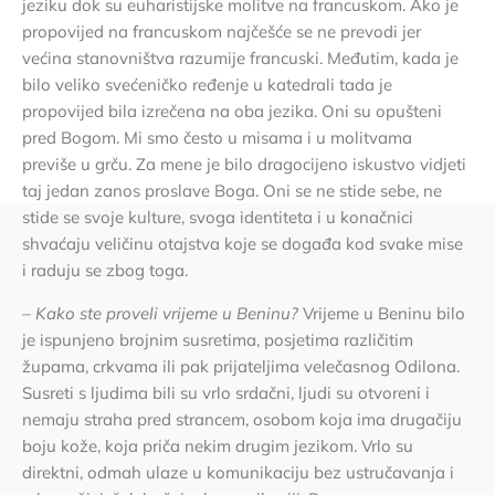
jeziku dok su euharistijske molitve na francuskom. Ako je
propovijed na francuskom najčešće se ne prevodi jer
većina stanovništva razumije francuski. Međutim, kada je
bilo veliko svećeničko ređenje u katedrali tada je
propovijed bila izrečena na oba jezika. Oni su opušteni
pred Bogom. Mi smo često u misama i u molitvama
previše u grču. Za mene je bilo dragocijeno iskustvo vidjeti
taj jedan zanos proslave Boga. Oni se ne stide sebe, ne
stide se svoje kulture, svoga identiteta i u konačnici
shvaćaju veličinu otajstva koje se događa kod svake mise
i raduju se zbog toga.
– Kako ste proveli vrijeme u Beninu?
Vrijeme u Beninu bilo
je ispunjeno brojnim susretima, posjetima različitim
župama, crkvama ili pak prijateljima velečasnog Odilona.
Susreti s ljudima bili su vrlo srdačni, ljudi su otvoreni i
nemaju straha pred strancem, osobom koja ima drugačiju
boju kože, koja priča nekim drugim jezikom. Vrlo su
direktni, odmah ulaze u komunikaciju bez ustručavanja i