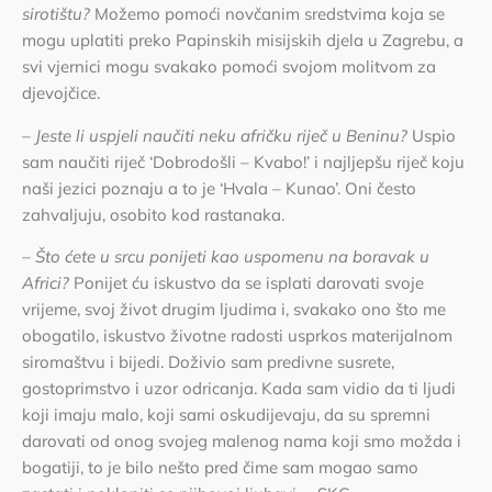
sirotištu?
Možemo pomoći novčanim sredstvima koja se
mogu uplatiti preko Papinskih misijskih djela u Zagrebu, a
svi vjernici mogu svakako pomoći svojom molitvom za
djevojčice.
– Jeste li uspjeli naučiti neku afričku riječ u Beninu?
Uspio
sam naučiti riječ ‘Dobrodošli – Kvabo!’ i najljepšu riječ koju
naši jezici poznaju a to je ‘Hvala – Kunao’. Oni često
zahvaljuju, osobito kod rastanaka.
– Što ćete u srcu ponijeti kao uspomenu na boravak u
Africi?
Ponijet ću iskustvo da se isplati darovati svoje
vrijeme, svoj život drugim ljudima i, svakako ono što me
obogatilo, iskustvo životne radosti usprkos materijalnom
siromaštvu i bijedi. Doživio sam predivne susrete,
gostoprimstvo i uzor odricanja. Kada sam vidio da ti ljudi
koji imaju malo, koji sami oskudijevaju, da su spremni
darovati od onog svojeg malenog nama koji smo možda i
bogatiji, to je bilo nešto pred čime sam mogao samo