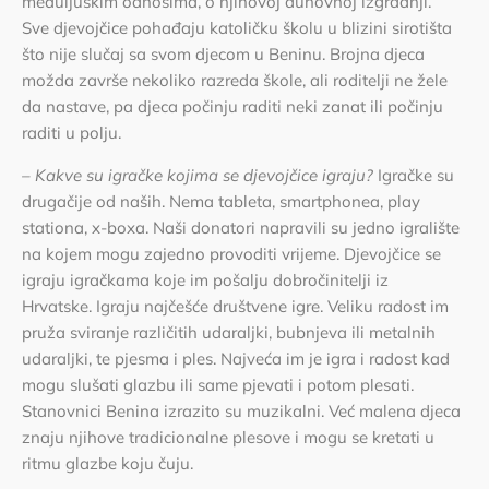
međuljuskim odnosima, o njihovoj duhovnoj izgradnji.
Sve djevojčice pohađaju katoličku školu u blizini sirotišta
što nije slučaj sa svom djecom u Beninu. Brojna djeca
možda završe nekoliko razreda škole, ali roditelji ne žele
da nastave, pa djeca počinju raditi neki zanat ili počinju
raditi u polju.
–
Kakve su igračke kojima se djevojčice igraju?
Igračke su
drugačije od naših. Nema tableta, smartphonea, play
stationa, x-boxa. Naši donatori napravili su jedno igralište
na kojem mogu zajedno provoditi vrijeme. Djevojčice se
igraju igračkama koje im pošalju dobročinitelji iz
Hrvatske. Igraju najčešće društvene igre. Veliku radost im
pruža sviranje različitih udaraljki, bubnjeva ili metalnih
udaraljki, te pjesma i ples. Najveća im je igra i radost kad
mogu slušati glazbu ili same pjevati i potom plesati.
Stanovnici Benina izrazito su muzikalni. Već malena djeca
znaju njihove tradicionalne plesove i mogu se kretati u
ritmu glazbe koju čuju.