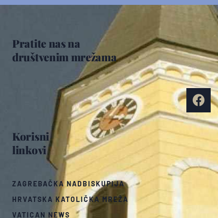
Pratite nas na
društvenim mrežama
Korisni
linkovi
ZAGREBAČKA NADBISKUPIJA
HRVATSKA KATOLIČKA MREŽA
VATICAN NEWS