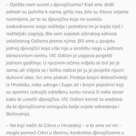
–
Opišite nam susret s djevojčicama?
Kad smo došli
odmah su pohrlile k nama, grlile nas, bile su čitavo vrijeme
nasmijane, jer to su djevojčice koje ne susreću
svakodnevno svoje roditelje i potrebna im je topla riječ i
roditeljski zagrljaj. Bio sam svjedok očinskog odnosa
velečasnog Odilona prema njima. Bili smo u posjetu
jednoj djevojčici koja više nije u sirotištu nego u jednom
obrazovnom centru. Vlč. Odilon je uspjeva posjetiti
jednom godišnje. U njezinim očima vidjela se bol jer je
sama, ali vidjela se i tolika radost jer ju je posjetio njezin
duhovni otac. Svi smo plakali. Postoje brojni dobročinitelji
iz Hrvatske, neke udruge i župe, ali i brojni pojedinci koji
su spremni izdvojiti određenu svotu novca ili neke stvari
kako bi usrećili djevojčice. Vlč. Odilon koristi ta sredstva
da bi djevojčicama omogućio bolje uvjete odrastanja i
školovanja.
– Na koji način bi Crkva u Hrvatskoj – a to smo svi mi –
mogla pomoći Crkvi u Beninu, konkretno djevojčicama u