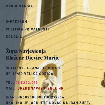
RADIO MARIJA
IMPRESSUM
POLITIKA PRIVATNOSTI
KOLAČIĆI
Župa Navještenja
Blažene Djevice Marije
ŠETALIŠTE FRANJE LUČIĆA 25
HR-10410 VELIKA GORICA
TEL.
01.6222.019
MAIL.
URED@NAVJESTENJE.HR
IBAN: HR3823600001101277934
UKOLIKO UPLAĆUJETE NOVAC NA IBAN ŽUPE,