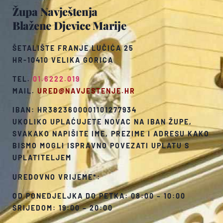
Župa Navještenja
Blažene Djevice Marije
ŠETALIŠTE FRANJE LUČIĆA 25
HR-10410 VELIKA GORICA
TEL.
01.6222.019
MAIL.
URED@NAVJESTENJE.HR
IBAN: HR3823600001101277934
UKOLIKO UPLAĆUJETE NOVAC NA IBAN ŽUPE,
SVAKAKO NAPIŠITE IME, PREZIME I ADRESU KAKO
BISMO MOGLI ISPRAVNO POVEZATI UPLATU S
UPLATITELJEM
UREDOVNO VRIJEME*:
OD PONEDJELJKA DO PETKA: 08:00 – 10:00
SRIJEDOM: 19:00 – 20:00