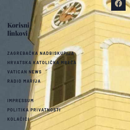
Korisni
linkovi
ZAGREBAČKA NADBISKUPIJA
HRVATSKA KATOLIČKA MREŽA
VATICAN NEWS
RADIO MARIJA
IMPRESSUM
POLITIKA PRIVATNOSTI
KOLAČIĆI