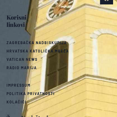
Korisni
linkovi
ZAGREBAČKA NADBISKUPIJA
HRVATSKA KATOLIČKA MREŽA
VATICAN NEWS
RADIO MARIJA
IMPRESSUM
POLITIKA PRIVATNOSTI
KOLAČIĆI