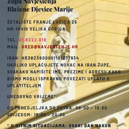
Župa Navještenja
Blažene Djevice Marije
ŠETALIŠTE FRANJE LUČIĆA 25
HR-10410 VELIKA GORICA
TEL.
01.6222.019
MAIL.
URED@NAVJESTENJE.HR
IBAN: HR3823600001101277934
UKOLIKO UPLAĆUJETE NOVAC NA IBAN ŽUPE,
SVAKAKO NAPIŠITE IME, PREZIME I ADRESU KAKO
BISMO MOGLI ISPRAVNO POVEZATI UPLATU S
UPLATITELJEM
UREDOVNO VRIJEME*:
OD PONEDJELJKA DO PETKA: 08:00 – 10:00
SRIJEDOM: 19:00 – 20:00
*
U HITNIM SITUACIJAMA: SVAKI DAN NAKON