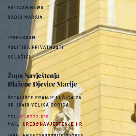
VATICAN NEWS
RADIO MARIJA
IMPRESSUM
POLITIKA PRIVATNOSTI
KOLAČIĆI
Župa Navještenja
Blažene Djevice Marije
ŠETALIŠTE FRANJE LUČIĆA 25
HR-10410 VELIKA GORICA
TEL.
01.6222.019
MAIL.
URED@NAVJESTENJE.HR
IBAN: HR3823600001101277934