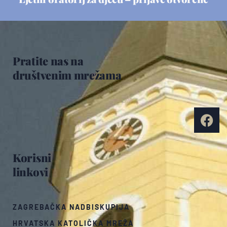
Pratite nas na
društvenim mrežama
Korisni
linkovi
ZAGREBAČKA NADBISKUPIJA
HRVATSKA KATOLIČKA MREŽA