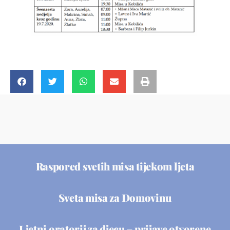
Raspored svetih misa tijekom ljeta
Sveta misa za Domovinu
Ljetni oratorij za djecu – prijave otvorene