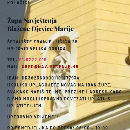
KOLAČIĆI
Župa Navještenja
Blažene Djevice Marije
ŠETALIŠTE FRANJE LUČIĆA 25
HR-10410 VELIKA GORICA
TEL.
01.6222.019
MAIL.
URED@NAVJESTENJE.HR
IBAN: HR3823600001101277934
UKOLIKO UPLAĆUJETE NOVAC NA IBAN ŽUPE,
SVAKAKO NAPIŠITE IME, PREZIME I ADRESU KAKO
BISMO MOGLI ISPRAVNO POVEZATI UPLATU S
UPLATITELJEM
UREDOVNO VRIJEME*:
OD PONEDJELJKA DO PETKA: 08:00 – 10:00