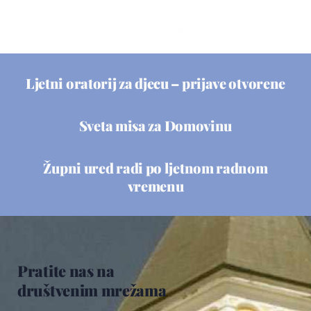
Ljetni oratorij za djecu – prijave otvorene
Sveta misa za Domovinu
Župni ured radi po ljetnom radnom
vremenu
Pratite nas na
društvenim mrežama