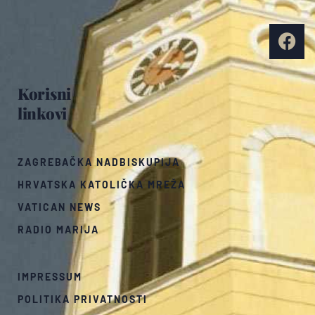
Korisni
linkovi
ZAGREBAČKA NADBISKUPIJA
HRVATSKA KATOLIČKA MREŽA
VATICAN NEWS
RADIO MARIJA
IMPRESSUM
POLITIKA PRIVATNOSTI