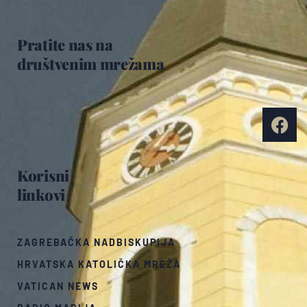
Pratite nas na
društvenim mrežama
Korisni
linkovi
ZAGREBAČKA NADBISKUPIJA
HRVATSKA KATOLIČKA MREŽA
VATICAN NEWS