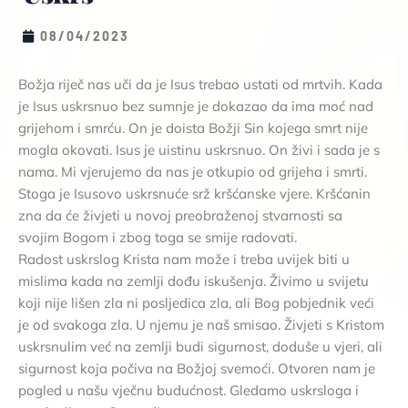
08/04/2023
Božja riječ nas uči da je Isus trebao ustati od mrtvih. Kada
je Isus uskrsnuo bez sumnje je dokazao da ima moć nad
grijehom i smrću. On je doista Božji Sin kojega smrt nije
mogla okovati. Isus je uistinu uskrsnuo. On živi i sada je s
nama. Mi vjerujemo da nas je otkupio od grijeha i smrti.
Stoga je Isusovo uskrsnuće srž kršćanske vjere. Kršćanin
zna da će živjeti u novoj preobraženoj stvarnosti sa
svojim Bogom i zbog toga se smije radovati.
Radost uskrslog Krista nam može i treba uvijek biti u
mislima kada na zemlji dođu iskušenja. Živimo u svijetu
koji nije lišen zla ni posljedica zla, ali Bog pobjednik veći
je od svakoga zla. U njemu je naš smisao. Živjeti s Kristom
uskrsnulim već na zemlji budi sigurnost, doduše u vjeri, ali
sigurnost koja počiva na Božjoj svemoći. Otvoren nam je
pogled u našu vječnu budućnost. Gledamo uskrsloga i