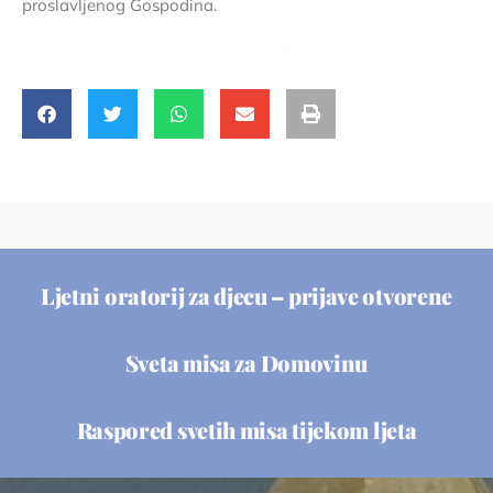
proslavljenog Gospodina.
Ljetni oratorij za djecu – prijave otvorene
Sveta misa za Domovinu
Raspored svetih misa tijekom ljeta