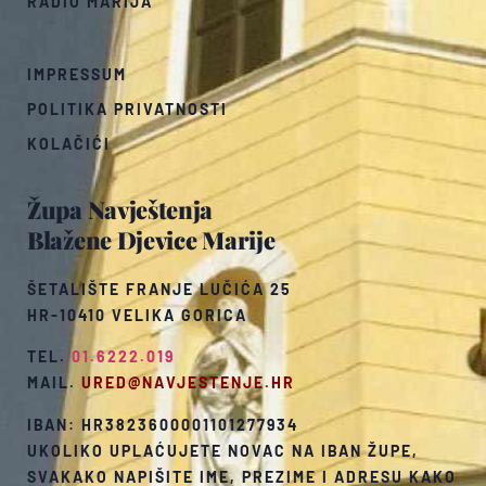
RADIO MARIJA
IMPRESSUM
POLITIKA PRIVATNOSTI
KOLAČIĆI
Župa Navještenja
Blažene Djevice Marije
ŠETALIŠTE FRANJE LUČIĆA 25
HR-10410 VELIKA GORICA
TEL.
01.6222.019
MAIL.
URED@NAVJESTENJE.HR
IBAN: HR3823600001101277934
UKOLIKO UPLAĆUJETE NOVAC NA IBAN ŽUPE,
SVAKAKO NAPIŠITE IME, PREZIME I ADRESU KAKO