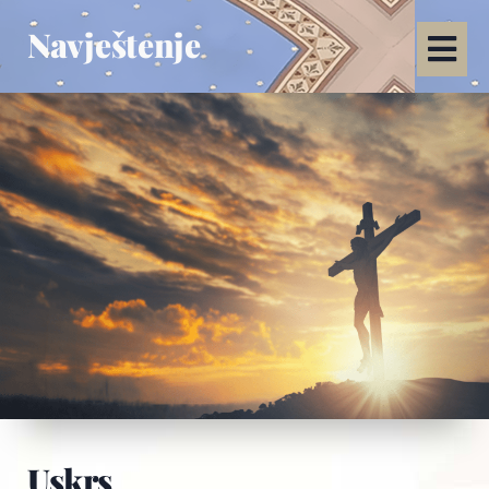
Navještenje
Uskrs