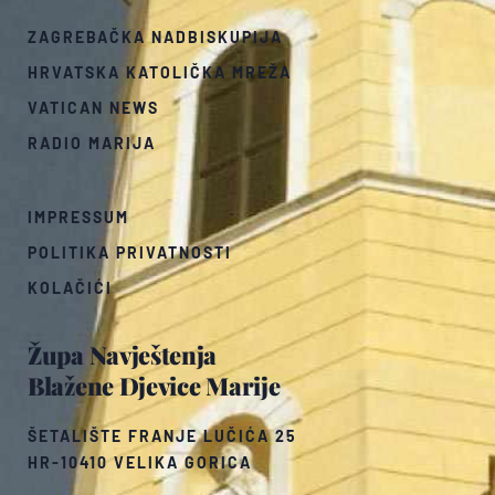
ZAGREBAČKA NADBISKUPIJA
HRVATSKA KATOLIČKA MREŽA
VATICAN NEWS
RADIO MARIJA
IMPRESSUM
POLITIKA PRIVATNOSTI
KOLAČIĆI
Župa Navještenja
Blažene Djevice Marije
ŠETALIŠTE FRANJE LUČIĆA 25
HR-10410 VELIKA GORICA