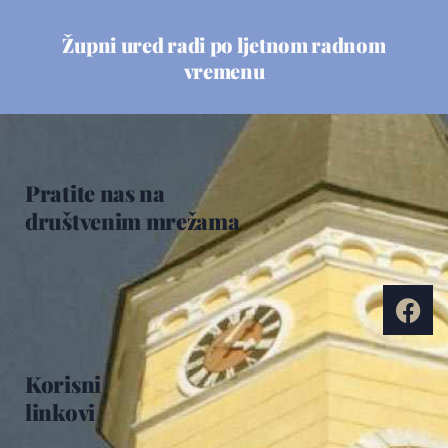
Župni ured radi po ljetnom radnom
vremenu
Pratite nas na
društvenim mrežama
Korisni
linkovi