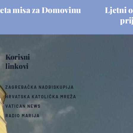
eta misa za Domovinu
Ljetni o
pri
Korisni
linkovi
ZAGREBAČKA NADBISKUPIJA
HRVATSKA KATOLIČKA MREŽA
VATICAN NEWS
RADIO MARIJA