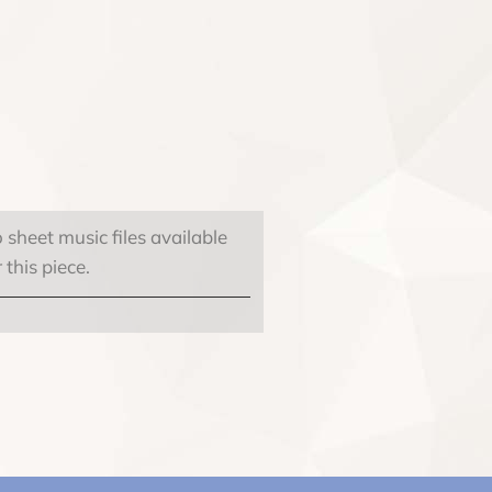
 sheet music files available
r this piece.