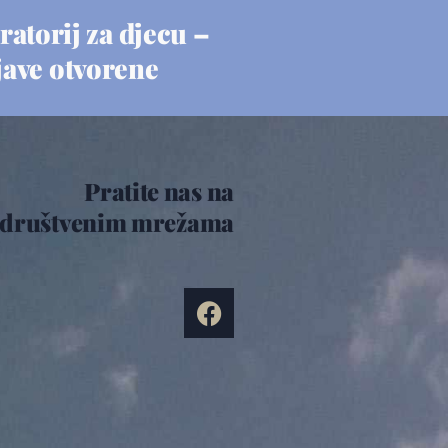
ratorij za djecu –
jave otvorene
Pratite nas na
društvenim mrežama