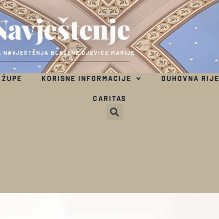
Navještenje
 NAVJEŠTENJA BLAŽENE DJEVICE MARIJE
 ŽUPE
KORISNE INFORMACIJE
DUHOVNA RIJ
CARITAS