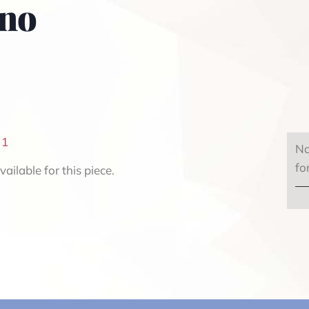
rno
 1
No
fo
ailable for this piece.