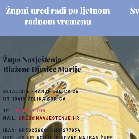
Župni ured radi po ljetnom
Sv
radnom vremenu
Župa Navještenja
Blažene Djevice Marije
ŠETALIŠTE FRANJE LUČIĆA 25
HR-10410 VELIKA GORICA
TEL.
01.6222.019
MAIL.
URED@NAVJESTENJE.HR
IBAN: HR3823600001101277934
UKOLIKO UPLAĆUJETE NOVAC NA IBAN ŽUPE,