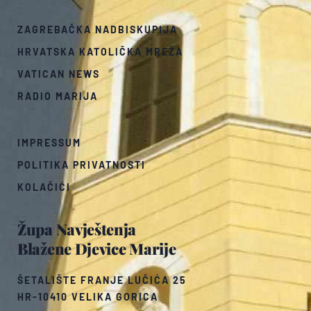
ZAGREBAČKA NADBISKUPIJA
HRVATSKA KATOLIČKA MREŽA
VATICAN NEWS
RADIO MARIJA
IMPRESSUM
POLITIKA PRIVATNOSTI
KOLAČIĆI
Župa Navještenja
Blažene Djevice Marije
ŠETALIŠTE FRANJE LUČIĆA 25
HR-10410 VELIKA GORICA