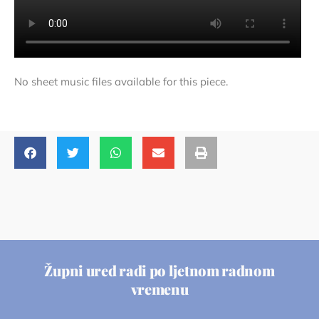
No sheet music files available for this piece.
Župni ured radi po ljetnom radnom
vremenu