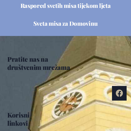
Raspored svetih misa tijekom ljeta
Sveta misa za Domovinu
Pratite nas na
društvenim mrežama
Korisni
linkovi