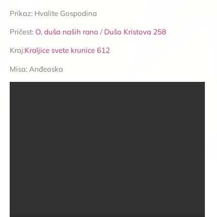
Prikaz: Hvalite Gospodina
Pričest:
O, duša naših rano
/
Dušo Kristova 258
Kraj:
Kraljice svete krunice 612
Misa: Anđeoska