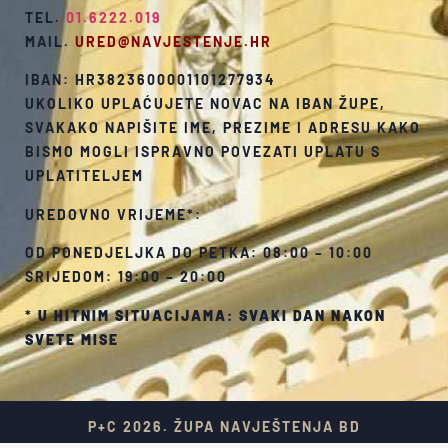
TEL.
01.6222.019
MAIL.
URED@NAVJESTENJE.HR
IBAN: HR3823600001101277934
UKOLIKO UPLAĆUJETE NOVAC NA IBAN ŽUPE,
SVAKAKO NAPIŠITE IME, PREZIME I ADRESU KAKO
BISMO MOGLI ISPRAVNO POVEZATI UPLATU S
UPLATITELJEM
UREDOVNO VRIJEME*:
OD PONEDJELJKA DO PETKA: 08:00 – 10:00
SRIJEDOM: 19:00 – 20:00
*
U HITNIM SITUACIJAMA: SVAKI DAN NAKON
SVETE MISE
P+C 2026. ŽUPA NAVJEŠTENJA BD