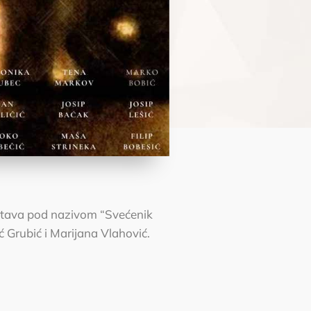
edstava pod nazivom “Svećenik
ić Grubić i Marijana Vlahović.
.