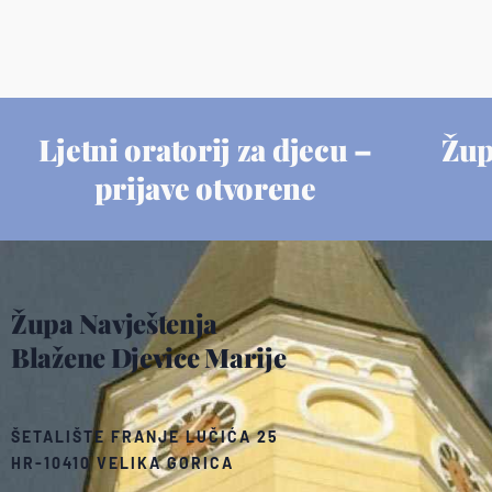
Ljetni oratorij za djecu –
Žup
prijave otvorene
Župa Navještenja
Blažene Djevice Marije
ŠETALIŠTE FRANJE LUČIĆA 25
HR-10410 VELIKA GORICA