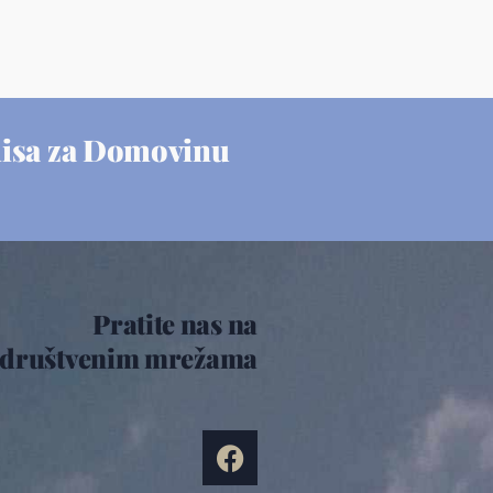
misa za Domovinu
Pratite nas na
društvenim mrežama