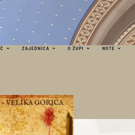
EČ
ZAJEDNICA
O ŽUPI
NOTE