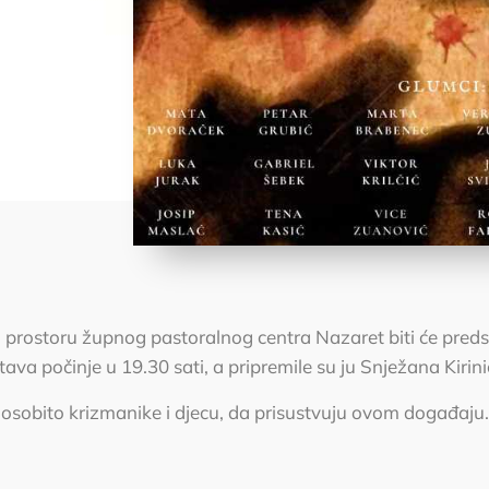
a u prostoru župnog pastoralnog centra Nazaret biti će pr
tava počinje u 19.30 sati, a pripremile su ju Snježana Kirin
osobito krizmanike i djecu, da prisustvuju ovom događaju