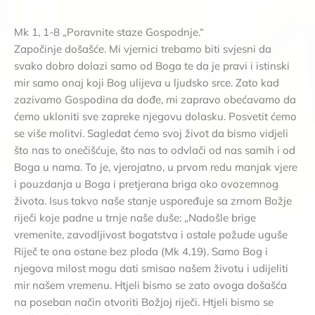
Mk 1, 1-8 „Poravnite staze Gospodnje.“
Započinje došašće. Mi vjernici trebamo biti svjesni da
svako dobro dolazi samo od Boga te da je pravi i istinski
mir samo onaj koji Bog ulijeva u ljudsko srce. Zato kad
zazivamo Gospodina da dođe, mi zapravo obećavamo da
ćemo ukloniti sve zapreke njegovu dolasku. Posvetit ćemo
se više molitvi. Sagledat ćemo svoj život da bismo vidjeli
što nas to onečišćuje, što nas to odvlači od nas samih i od
Boga u nama. To je, vjerojatno, u prvom redu manjak vjere
i pouzdanja u Boga i pretjerana briga oko ovozemnog
života. Isus takvo naše stanje uspoređuje sa zrnom Božje
riječi koje padne u trnje naše duše: „Nadošle brige
vremenite, zavodljivost bogatstva i ostale požude uguše
Riječ te ona ostane bez ploda (Mk 4,19). Samo Bog i
njegova milost mogu dati smisao našem životu i udijeliti
mir našem vremenu. Htjeli bismo se zato ovoga došašća
na poseban način otvoriti Božjoj riječi. Htjeli bismo se