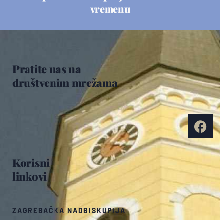
vremenu
Pratite nas na
društvenim mrežama
Korisni
linkovi
ZAGREBAČKA NADBISKUPIJA