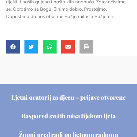
riješiti i naših grijeha i naših zlih nagnuća. Zato: očistimo
se. Obratimo se Bogu. 􏰀inimo dobro. Praštajmo.
Dopustimo da nas obuzme Božja milost i Božji mir.
Ljetni oratorij za djecu – prijave otvorene
Raspored svetih misa tijekom ljeta
Župni ured radi po ljetnom radnom