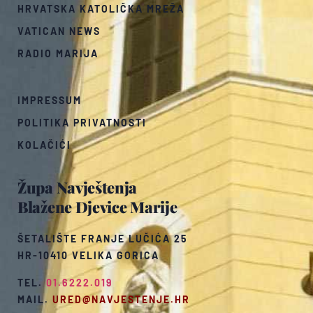
HRVATSKA KATOLIČKA MREŽA
VATICAN NEWS
RADIO MARIJA
IMPRESSUM
POLITIKA PRIVATNOSTI
KOLAČIĆI
Župa Navještenja
Blažene Djevice Marije
ŠETALIŠTE FRANJE LUČIĆA 25
HR-10410 VELIKA GORICA
TEL.
01.6222.019
MAIL.
URED@NAVJESTENJE.HR