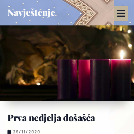
Navještenje
Prva nedjelja došašća
29/11/2020