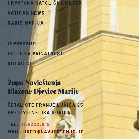
HRVATSKA KATOLIČKA MREŽA
VATICAN NEWS
RADIO MARIJA
IMPRESSUM
POLITIKA PRIVATNOSTI
KOLAČIĆI
Župa Navještenja
Blažene Djevice Marije
ŠETALIŠTE FRANJE LUČIĆA 25
HR-10410 VELIKA GORICA
TEL.
01.6222.019
MAIL.
URED@NAVJESTENJE.HR