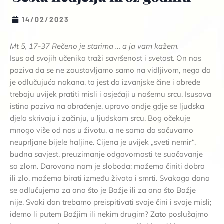
14/02/2023
Mt 5, 17-37 Rečeno je starima … a ja vam kažem.
Isus od svojih učenika traži savršenost i svetost. On nas
poziva da se ne zaustavljamo samo na vidljivom, nego da
je odlučujuća nakana, to jest da izvanjske čine i obrede
trebaju uvijek pratiti misli i osjećaji u našemu srcu. Isusova
istina poziva na obraćenje, upravo ondje gdje se ljudska
djela skrivaju i začinju, u ljudskom srcu. Bog očekuje
mnogo više od nas u životu, a ne samo da sačuvamo
neuprljane bijele haljine. Cijena je uvijek „sveti nemir“,
budna savjest, preuzimanje odgovornosti te suočavanje
sa zlom. Darovana nam je sloboda; možemo činiti dobro
ili zlo, možemo birati između života i smrti. Svakoga dana
se odlučujemo za ono što je Božje ili za ono što Božje
nije. Svaki dan trebamo preispitivati svoje čini i svoje misli;
idemo li putem Božjim ili nekim drugim? Zato poslušajmo