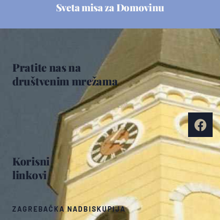
Sveta misa za Domovinu
Pratite nas na
društvenim mrežama
Korisni
linkovi
ZAGREBAČKA NADBISKUPIJA