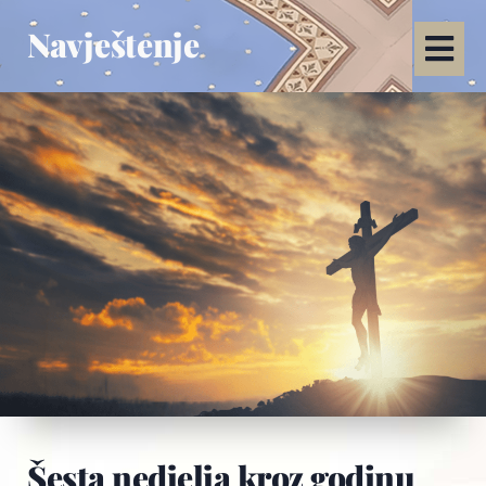
Navještenje
Šesta nedjelja kroz godinu