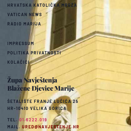
HRVATSKA KATOLIČKA MREŽA
VATICAN NEWS
RADIO MARIJA
IMPRESSUM
POLITIKA PRIVATNOSTI
KOLAČIĆI
Župa Navještenja
Blažene Djevice Marije
ŠETALIŠTE FRANJE LUČIĆA 25
HR-10410 VELIKA GORICA
TEL.
01.6222.019
MAIL.
URED@NAVJESTENJE.HR