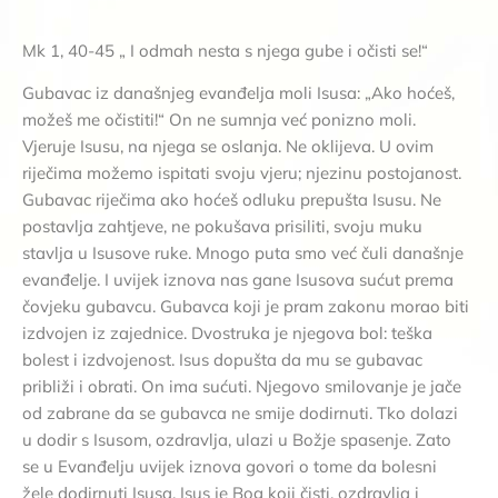
Mk 1, 40-45 „ I odmah nesta s njega gube i očisti se!“
Gubavac iz današnjeg evanđelja moli Isusa: „Ako hoćeš,
možeš me očistiti!“ On ne sumnja već ponizno moli.
Vjeruje Isusu, na njega se oslanja. Ne oklijeva. U ovim
riječima možemo ispitati svoju vjeru; njezinu postojanost.
Gubavac riječima ako hoćeš odluku prepušta Isusu. Ne
postavlja zahtjeve, ne pokušava prisiliti, svoju muku
stavlja u Isusove ruke. Mnogo puta smo već čuli današnje
evanđelje. I uvijek iznova nas gane Isusova sućut prema
čovjeku gubavcu. Gubavca koji je pram zakonu morao biti
izdvojen iz zajednice. Dvostruka je njegova bol: teška
bolest i izdvojenost. Isus dopušta da mu se gubavac
približi i obrati. On ima sućuti. Njegovo smilovanje je jače
od zabrane da se gubavca ne smije dodirnuti. Tko dolazi
u dodir s Isusom, ozdravlja, ulazi u Božje spasenje. Zato
se u Evanđelju uvijek iznova govori o tome da bolesni
žele dodirnuti Isusa. Isus je Bog koji čisti, ozdravlja i