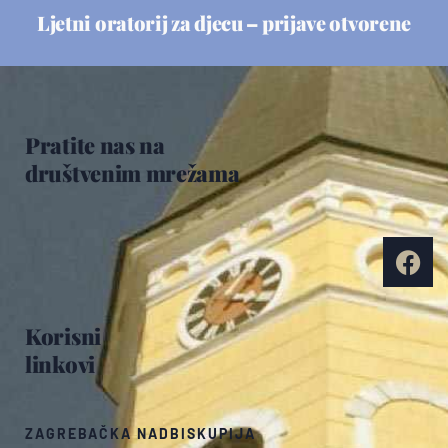
Ljetni oratorij za djecu – prijave otvorene
Pratite nas na
društvenim mrežama
Korisni
linkovi
ZAGREBAČKA NADBISKUPIJA