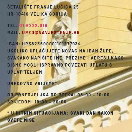
ŠETALIŠTE FRANJE LUČIĆA 25
HR-10410 VELIKA GORICA
TEL.
01.6222.019
MAIL.
URED@NAVJESTENJE.HR
IBAN: HR3823600001101277934
UKOLIKO UPLAĆUJETE NOVAC NA IBAN ŽUPE,
SVAKAKO NAPIŠITE IME, PREZIME I ADRESU KAKO
BISMO MOGLI ISPRAVNO POVEZATI UPLATU S
UPLATITELJEM
UREDOVNO VRIJEME*:
OD PONEDJELJKA DO PETKA: 08:00 – 10:00
SRIJEDOM: 19:00 – 20:00
*
U HITNIM SITUACIJAMA: SVAKI DAN NAKON
SVETE MISE