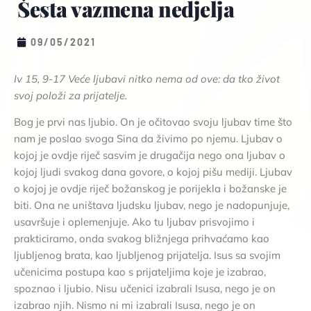
Šesta vazmena nedjelja
09/05/2021
Iv 15, 9-17 Veće ljubavi nitko nema od ove: da tko život
svoj položi za prijatelje.
Bog je prvi nas ljubio. On je očitovao svoju ljubav time što
nam je poslao svoga Sina da živimo po njemu. Ljubav o
kojoj je ovdje riječ sasvim je drugačija nego ona ljubav o
kojoj ljudi svakog dana govore, o kojoj pišu mediji. Ljubav
o kojoj je ovdje riječ božanskog je porijekla i božanske je
biti. Ona ne uništava ljudsku ljubav, nego je nadopunjuje,
usavršuje i oplemenjuje. Ako tu ljubav prisvojimo i
prakticiramo, onda svakog bližnjega prihvaćamo kao
ljubljenog brata, kao ljubljenog prijatelja. Isus sa svojim
učenicima postupa kao s prijateljima koje je izabrao,
spoznao i ljubio. Nisu učenici izabrali Isusa, nego je on
izabrao njih. Nismo ni mi izabrali Isusa, nego je on