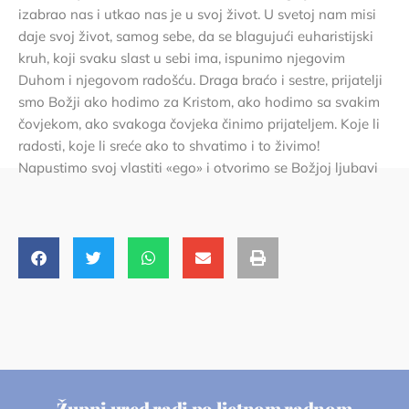
izabrao nas i utkao nas je u svoj život. U svetoj nam misi
daje svoj život, samog sebe, da se blagujući euharistijski
kruh, koji svaku slast u sebi ima, ispunimo njegovim
Duhom i njegovom radošću. Draga braćo i sestre, prijatelji
smo Božji ako hodimo za Kristom, ako hodimo sa svakim
čovjekom, ako svakoga čovjeka činimo prijateljem. Koje li
radosti, koje li sreće ako to shvatimo i to živimo!
Napustimo svoj vlastiti «ego» i otvorimo se Božjoj ljubavi
Župni ured radi po ljetnom radnom