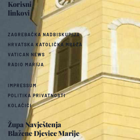
Korisni
linkovi
ZAGREBAČKA NADBISKUPIJA
HRVATSKA KATOLIČKA MREŽA
VATICAN NEWS
RADIO MARIJA
IMPRESSUM
POLITIKA PRIVATNOSTI
KOLAČIĆI
Župa Navještenja
Blažene Djevice Marije