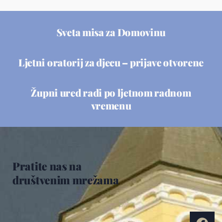
Sveta misa za Domovinu
Ljetni oratorij za djecu – prijave otvorene
Župni ured radi po ljetnom radnom
vremenu
Pratite nas na
društvenim mrežama