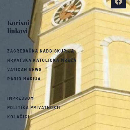
Korisni
linkovi
ZAGREBAČKA NADBISKUPIJA
HRVATSKA KATOLIČKA MREŽA
VATICAN NEWS
RADIO MARIJA
IMPRESSUM
POLITIKA PRIVATNOSTI
KOLAČIĆI