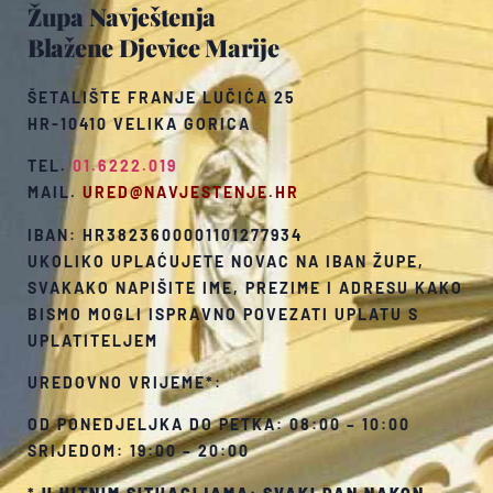
Župa Navještenja
Blažene Djevice Marije
ŠETALIŠTE FRANJE LUČIĆA 25
HR-10410 VELIKA GORICA
TEL.
01.6222.019
MAIL.
URED@NAVJESTENJE.HR
IBAN: HR3823600001101277934
UKOLIKO UPLAĆUJETE NOVAC NA IBAN ŽUPE,
SVAKAKO NAPIŠITE IME, PREZIME I ADRESU KAKO
BISMO MOGLI ISPRAVNO POVEZATI UPLATU S
UPLATITELJEM
UREDOVNO VRIJEME*:
OD PONEDJELJKA DO PETKA: 08:00 – 10:00
SRIJEDOM: 19:00 – 20:00