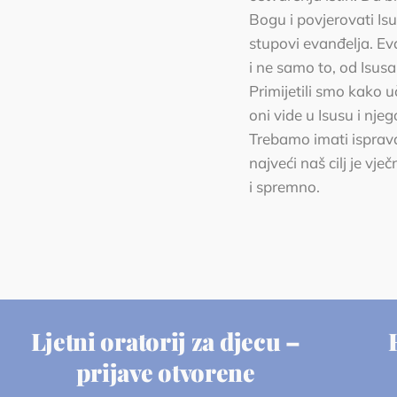
Bogu i povjerovati Isu
stupovi evanđelja. Ev
i ne samo to, od Isusa
Primijetili smo kako 
oni vide u Isusu i nje
Trebamo imati isprava
najveći naš cilj je vj
i spremno.
Ljetni oratorij za djecu –
prijave otvorene