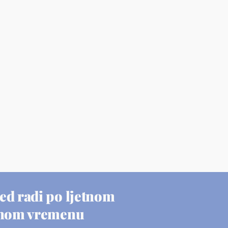
ed radi po ljetnom
nom vremenu