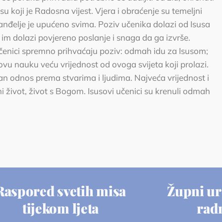
su koji je Radosna vijest. Vjera i obraćenje su temeljni
anđelje je upućeno svima. Poziv učenika dolazi od Isusa
 im dolazi povjereno poslanje i snaga da ga izvrše.
učenici spremno prihvaćaju poziv: odmah idu za Isusom;
govu nauku veću vrijednost od ovoga svijeta koji prolazi.
n odnos prema stvarima i ljudima. Najveća vrijednost i
ečni život, život s Bogom. Isusovi učenici su krenuli odmah
Raspored svetih misa
Župni ur
tijekom ljeta
rad