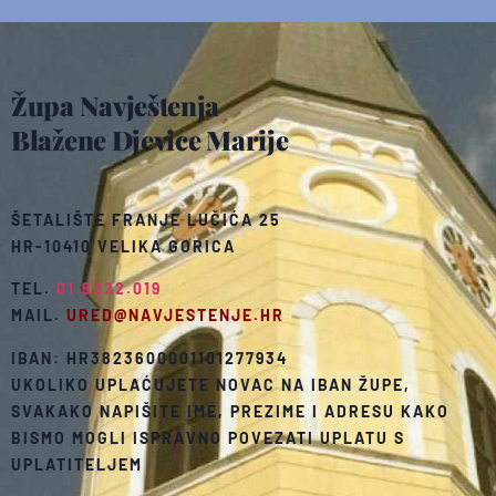
Župa Navještenja
Blažene Djevice Marije
ŠETALIŠTE FRANJE LUČIĆA 25
HR-10410 VELIKA GORICA
TEL.
01.6222.019
MAIL.
URED@NAVJESTENJE.HR
IBAN: HR3823600001101277934
UKOLIKO UPLAĆUJETE NOVAC NA IBAN ŽUPE,
SVAKAKO NAPIŠITE IME, PREZIME I ADRESU KAKO
BISMO MOGLI ISPRAVNO POVEZATI UPLATU S
UPLATITELJEM