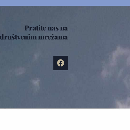
Pratite nas na
društvenim mrežama