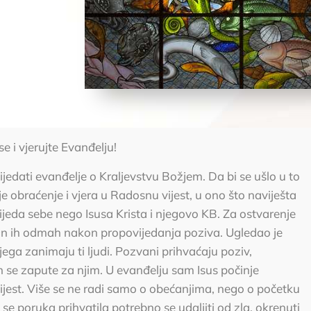
e i vjerujte Evanđelju!
jedati evanđelje o Kraljevstvu Božjem. Da bi se ušlo u to
e obraćenje i vjera u Radosnu vijest, u ono što naviješta
ijeda sebe nego Isusa Krista i njegovo KB. Za ostvarenje
 On ih odmah nakon propovijedanja poziva. Ugledao je
jega zanimaju ti ljudi. Pozvani prihvaćaju poziv,
h se zapute za njim. U evanđelju sam Isus počinje
ijest. Više se ne radi samo o obećanjima, nego o početku
i se poruka prihvatila potrebno se udaljiti od zla, okrenuti