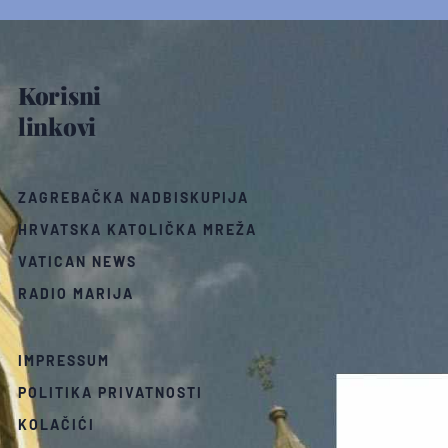
Korisni
linkovi
ZAGREBAČKA NADBISKUPIJA
HRVATSKA KATOLIČKA MREŽA
VATICAN NEWS
RADIO MARIJA
IMPRESSUM
POLITIKA PRIVATNOSTI
KOLAČIĆI