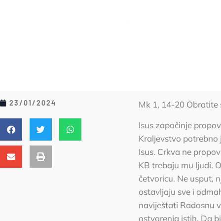
23/01/2024
Mk 1, 14-20 Obratite s
Isus započinje propovi
Kraljevstvo potrebno j
Isus. Crkva ne propov
KB trebaju mu ljudi.
četvoricu. Ne usput, n
ostavljaju sve i odma
naviještati Radosnu v
ostvarenja istih. Da b