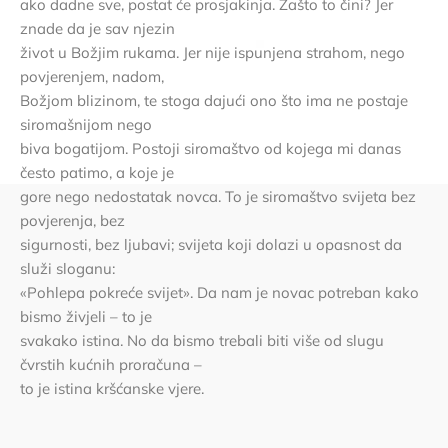
ako dadne sve, postat će prosjakinja. Zašto to čini? Jer
znade da je sav njezin
život u Božjim rukama. Jer nije ispunjena strahom, nego
povjerenjem, nadom,
Božjom blizinom, te stoga dajući ono što ima ne postaje
siromašnijom nego
biva bogatijom. Postoji siromaštvo od kojega mi danas
često patimo, a koje je
gore nego nedostatak novca. To je siromaštvo svijeta bez
povjerenja, bez
sigurnosti, bez ljubavi; svijeta koji dolazi u opasnost da
služi sloganu:
«Pohlepa pokreće svijet». Da nam je novac potreban kako
bismo živjeli – to je
svakako istina. No da bismo trebali biti više od slugu
čvrstih kućnih proračuna –
to je istina kršćanske vjere.