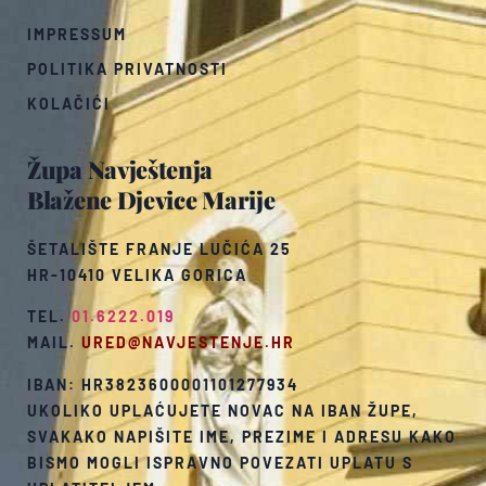
IMPRESSUM
POLITIKA PRIVATNOSTI
KOLAČIĆI
Župa Navještenja
Blažene Djevice Marije
ŠETALIŠTE FRANJE LUČIĆA 25
HR-10410 VELIKA GORICA
TEL.
01.6222.019
MAIL.
URED@NAVJESTENJE.HR
IBAN: HR3823600001101277934
UKOLIKO UPLAĆUJETE NOVAC NA IBAN ŽUPE,
SVAKAKO NAPIŠITE IME, PREZIME I ADRESU KAKO
BISMO MOGLI ISPRAVNO POVEZATI UPLATU S