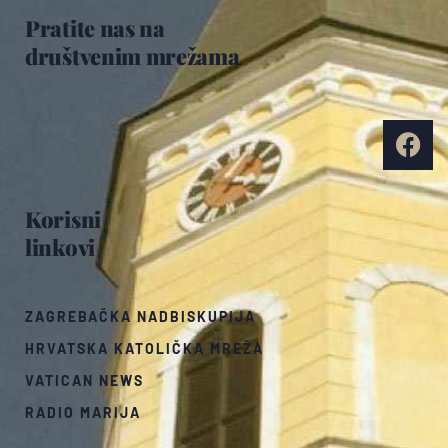
Pratite nas na
društvenim mrežama
Korisni
linkovi
ZAGREBAČKA NADBISKUPIJA
HRVATSKA KATOLIČKA MREŽA
VATICAN NEWS
RADIO MARIJA