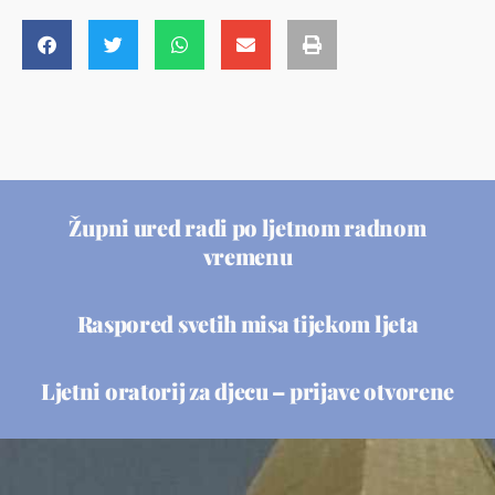
Župni ured radi po ljetnom radnom
vremenu
Raspored svetih misa tijekom ljeta
Ljetni oratorij za djecu – prijave otvorene