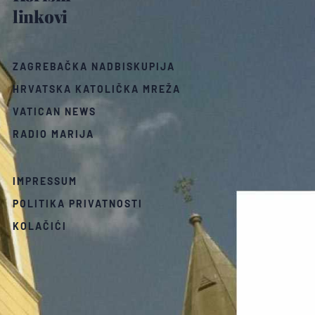
linkovi
ZAGREBAČKA NADBISKUPIJA
HRVATSKA KATOLIČKA MREŽA
VATICAN NEWS
RADIO MARIJA
IMPRESSUM
POLITIKA PRIVATNOSTI
KOLAČIĆI