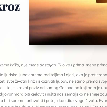
kroz
uzme križa, nije mene dostojan. Tko vas prima, mene prima
 ljudska ljubav prema roditeljima i djeci, ako je pretjerana
i svoj životni križ i iskazivati ljubav, ne samo prema svojo
ista—to je izravni poziv od samog Gospodina koji nam je upu
vor mora biti cjelovit i ništa nas zemaljsko ne smije zaust
ka biti spremni prihvatiti i patnju kao dio svoga života. Ev
 ga, a tko izgubi svoj život poradi mene, naći će ga.“ Što t