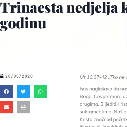
Trinaesta nedjelja 
godinu
28/06/2020
Mt 10,37-42 „
Tko ne 
Isus naglašava da naša
Boga. Čovjek mora uzet
drugima. Slijediti Kr
sakramentima. Naš odgo
Krista znači od počet
život svoj, izgubit će