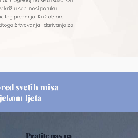
ov križ u sebi nosi poruku
ac tog predanja. Križ otvara
stitoga žrtvovanja i darivanja za
red svetih misa
ijekom ljeta
Pratite nas na