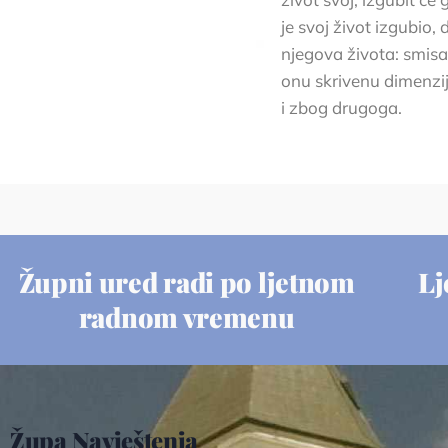
je svoj život izgubio,
njegova života: smisao
onu skrivenu dimenziju
i zbog drugoga.
Župni ured radi po ljetnom
Lj
radnom vremenu
Župa Navještenja