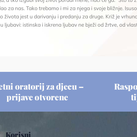
 dao za nas. Tako trebamo i mi za njega i svoje bližnje. Isus
 života jest u darivanju i predanju za druge. Križ je vrhun
 ljubavi: istinska i iskrena ljubav ne bježi od žrtve, od vla
etni oratorij za djecu –
Raspo
prijave otvorene
t
Korisni