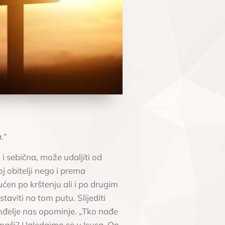
.“
 i sebična, može udaljiti od
j obitelji nego i prema
ćen po krštenju ali i po drugim
aviti na tom putu. Slijediti
anđelje nas opominje. „Tko nađe
o znači? Ugledajmo se u Isusa. On