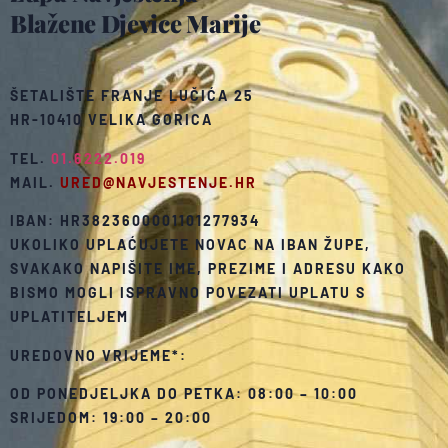
Blažene Djevice Marije
ŠETALIŠTE FRANJE LUČIĆA 25
HR-10410 VELIKA GORICA
TEL.
01.6222.019
MAIL.
URED@NAVJESTENJE.HR
IBAN: HR3823600001101277934
UKOLIKO UPLAĆUJETE NOVAC NA IBAN ŽUPE,
SVAKAKO NAPIŠITE IME, PREZIME I ADRESU KAKO
BISMO MOGLI ISPRAVNO POVEZATI UPLATU S
UPLATITELJEM
UREDOVNO VRIJEME*:
OD PONEDJELJKA DO PETKA: 08:00 – 10:00
SRIJEDOM: 19:00 – 20:00