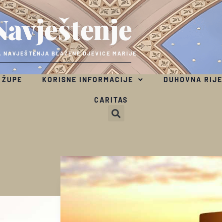
Navještenje
 NAVJEŠTENJA BLAŽENE DJEVICE MARIJE
 ŽUPE
KORISNE INFORMACIJE
DUHOVNA RIJ
CARITAS