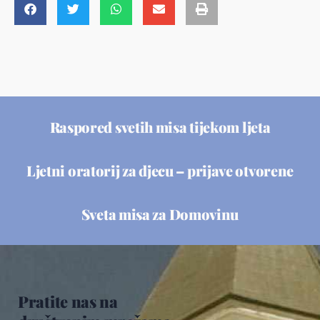
Raspored svetih misa tijekom ljeta
Ljetni oratorij za djecu – prijave otvorene
Sveta misa za Domovinu
Pratite nas na