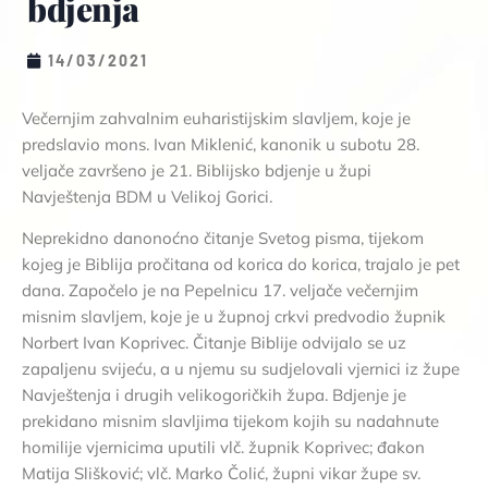
bdjenja
14/03/2021
Večernjim zahvalnim euharistijskim slavljem, koje je
predslavio mons. Ivan Miklenić, kanonik u subotu 28.
veljače završeno je 21. Biblijsko bdjenje u župi
Navještenja BDM u Velikoj Gorici.
Neprekidno danonoćno čitanje Svetog pisma, tijekom
kojeg je Biblija pročitana od korica do korica, trajalo je pet
dana. Započelo je na Pepelnicu 17. veljače večernjim
misnim slavljem, koje je u župnoj crkvi predvodio župnik
Norbert Ivan Koprivec. Čitanje Biblije odvijalo se uz
zapaljenu svijeću, a u njemu su sudjelovali vjernici iz župe
Navještenja i drugih velikogoričkih župa. Bdjenje je
prekidano misnim slavljima tijekom kojih su nadahnute
homilije vjernicima uputili vlč. župnik Koprivec; đakon
Matija Slišković; vlč. Marko Čolić, župni vikar župe sv.