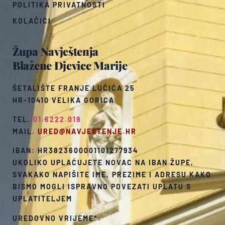
POLITIKA PRIVATNOSTI
KOLAČIĆI
Župa Navještenja
Blažene Djevice Marije
ŠETALIŠTE FRANJE LUČIĆA 25
HR-10410 VELIKA GORICA
TEL.
01.6222.019
MAIL.
URED@NAVJESTENJE.HR
IBAN: HR3823600001101277934
UKOLIKO UPLAĆUJETE NOVAC NA IBAN ŽUPE,
SVAKAKO NAPIŠITE IME, PREZIME I ADRESU KAKO
BISMO MOGLI ISPRAVNO POVEZATI UPLATU S
UPLATITELJEM
UREDOVNO VRIJEME*: