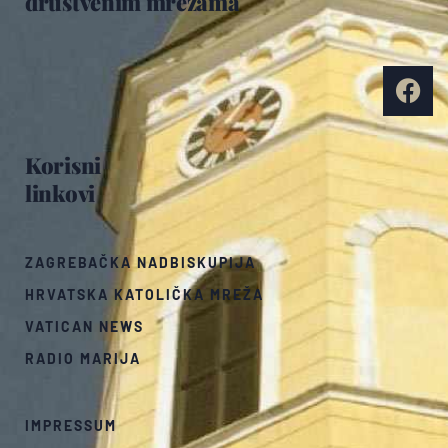
društvenim mrežama
Korisni
linkovi
ZAGREBAČKA NADBISKUPIJA
HRVATSKA KATOLIČKA MREŽA
VATICAN NEWS
RADIO MARIJA
IMPRESSUM