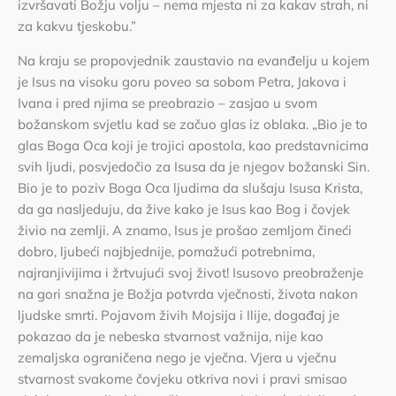
izvršavati Božju volju – nema mjesta ni za kakav strah, ni
za kakvu tjeskobu.”
Na kraju se propovjednik zaustavio na evanđelju u kojem
je Isus na visoku goru poveo sa sobom Petra, Jakova i
Ivana i pred njima se preobrazio – zasjao u svom
božanskom svjetlu kad se začuo glas iz oblaka. „Bio je to
glas Boga Oca koji je trojici apostola, kao predstavnicima
svih ljudi, posvjedočio za Isusa da je njegov božanski Sin.
Bio je to poziv Boga Oca ljudima da slušaju Isusa Krista,
da ga nasljeduju, da žive kako je Isus kao Bog i čovjek
živio na zemlji. A znamo, Isus je prošao zemljom čineći
dobro, ljubeći najbjednije, pomažući potrebnima,
najranjivijima i žrtvujući svoj život! Isusovo preobraženje
na gori snažna je Božja potvrda vječnosti, života nakon
ljudske smrti. Pojavom živih Mojsija i Ilije, događaj je
pokazao da je nebeska stvarnost važnija, nije kao
zemaljska ograničena nego je vječna. Vjera u vječnu
stvarnost svakome čovjeku otkriva novi i pravi smisao