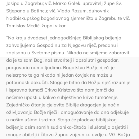
Josipa u Zagrebu; vlč. Marko Golek, upravitelj župe Sv.
Stjepana u Botincu; vlč. Vlado Razum, duhovnik
Nadbiskupskog bogoslovnog sjemeništa u Zagrebu te vlč.
Tomislav Medić, župni vikar.
“Na kraju dvadeset jednogodišnjeg Biblijskog bdjenja
zahvaljujemo Gospodinu za Njegovu riječ, predanu i
zapisanu u Svetome pismu. Nikada ne smijemo zaboraviti
da je to sam Bog, naš stvoritelj i apsolutni gospodar,
progovorio nama ljudima. Bogatstvo Božje riječi je
neiscrpno te ga nikada ni jedan čovjek ne može u
potpunosti dokučiti. Stoga je bitno da Božju riječ razumije
i ispravno tumači Crkva Kristova što nam jamči da
nećemo upasti u kakvo subjektivno krivo tumačenje.
Zajedničko čitanje cjelovite Biblije dragocjen je način
oživljavanja Božje riječi i omogućavanje da ona odjekuje
u našim ušima i srcima. Stoga će plodove biblijskog
bdijenja osim samih sudionika-čitača i slušatelja osjetiti i
mnoge obitelji i čitava župna zajednica ovdje u VG. Božja