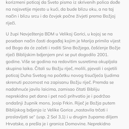
korizmeni poticaj da Sveto pismo iz skrivenih polica dođe
na najsvetije mjesto u kući, da bude blizu oku, a na taj
način i blizu srcu i da čovjek počne živjeti prema Božjoj
riječi.
U župi Navještenja BDM u Velikoj Gorici, u kojoj se na
poseban način časti događaj kojim je Marija primila vijest
od Boga da će začeti i roditi Sina Božjega, čašćenje Božje
riječi Biblijskim bdjenjem prvi se put dogodilo 2001.
godine. Više se godina na redovitim susretima okupljala
skupina laika. Čitali su Božju riječ, molili, pjevali i osjetili
poticaj Duha Svetog na početku novog tisućljeća ljudima
skrenuti pozornost na zapisanu Božju riječ. Premda se
nadahnuće javilo laicima, zamisao čitati Bibliju
neprekidno pet dana i pet noći prihvatio je i podržao
ondašnji župnik mons. Josip Frkin. Riječ je Božja putem
Biblijskog bdjenja iz Velike Gorice „nastavila trčati i
proslavljati se“ (usp. 2 Sol 3,1) i u drugim župama diljem
Hrvatske, a prešla je i granice Domovine. Neprekidno