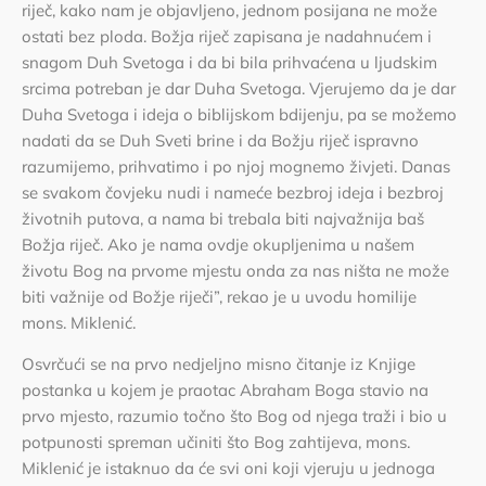
riječ, kako nam je objavljeno, jednom posijana ne može
ostati bez ploda. Božja riječ zapisana je nadahnućem i
snagom Duh Svetoga i da bi bila prihvaćena u ljudskim
srcima potreban je dar Duha Svetoga. Vjerujemo da je dar
Duha Svetoga i ideja o biblijskom bdijenju, pa se možemo
nadati da se Duh Sveti brine i da Božju riječ ispravno
razumijemo, prihvatimo i po njoj mognemo živjeti. Danas
se svakom čovjeku nudi i nameće bezbroj ideja i bezbroj
životnih putova, a nama bi trebala biti najvažnija baš
Božja riječ. Ako je nama ovdje okupljenima u našem
životu Bog na prvome mjestu onda za nas ništa ne može
biti važnije od Božje riječi”, rekao je u uvodu homilije
mons. Miklenić.
Osvrčući se na prvo nedjeljno misno čitanje iz Knjige
postanka u kojem je praotac Abraham Boga stavio na
prvo mjesto, razumio točno što Bog od njega traži i bio u
potpunosti spreman učiniti što Bog zahtijeva, mons.
Miklenić je istaknuo da će svi oni koji vjeruju u jednoga