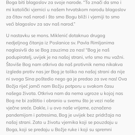
Boga biti blagoslov za svoje narode. “To znači da smo i
mi katolički vjernici u našem hrvatskom narodu blagoslov
za čitav naš narod i što smo Bogu bliži i vjerniji to smo
veći blagoslov za sav naš narod.”
U nastavku se mons. Miklenić dotaknuo drugog
nedjeljnog čitanja iz Poslanice sv. Pavla Rimljanima
naglasivši da se Bog zauzima za nas! “Bog je naš
podupiratelj, uvijek je na našoj strani, vrlo smo mu važni.
Štoviše Bog nam otkriva da naš protivnik nema nikakva
izgleda protiv nas jer Bog je toliko na našoj strani da nije
ni svoga Sina poštedio nego ga je predao za sve nas! Ova
Božja riječ jamči nam Božju potporu u svakom času
našega života. Otkriva nam da nema ugroze u kojoj nas
Bog ne bi zaštitio i obranio u svemu što je vezi naše
vječne sreće. Dakle, i u ovo naše vrijeme, označeno
pandemijom i potresima, Bog je uvijek bez pridržaja na
našoj strani. Zato u životu vjernika koji se pouzdaju u
Boga, koji se predaju u Božje ruke i koji su spremni