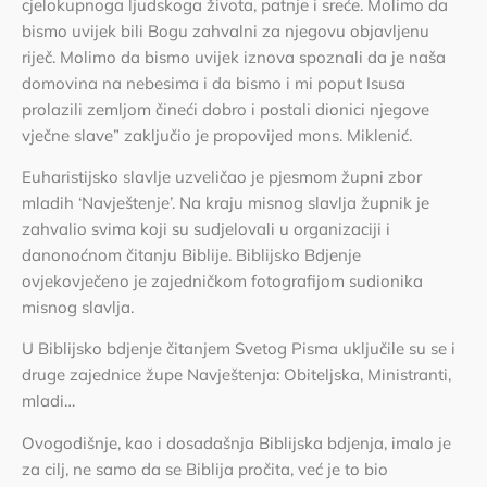
cjelokupnoga ljudskoga života, patnje i sreće. Molimo da
bismo uvijek bili Bogu zahvalni za njegovu objavljenu
riječ. Molimo da bismo uvijek iznova spoznali da je naša
domovina na nebesima i da bismo i mi poput Isusa
prolazili zemljom čineći dobro i postali dionici njegove
vječne slave” zaključio je propovijed mons. Miklenić.
Euharistijsko slavlje uzveličao je pjesmom župni zbor
mladih ‘Navještenje’. Na kraju misnog slavlja župnik je
zahvalio svima koji su sudjelovali u organizaciji i
danonoćnom čitanju Biblije. Biblijsko Bdjenje
ovjekovječeno je zajedničkom fotografijom sudionika
misnog slavlja.
U Biblijsko bdjenje čitanjem Svetog Pisma uključile su se i
druge zajednice župe Navještenja: Obiteljska, Ministranti,
mladi…
Ovogodišnje, kao i dosadašnja Biblijska bdjenja, imalo je
za cilj, ne samo da se Biblija pročita, već je to bio