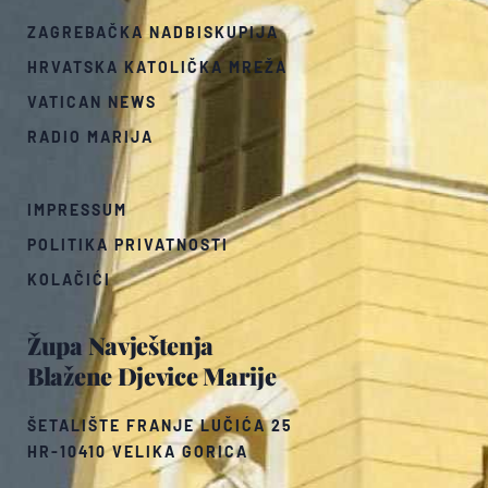
ZAGREBAČKA NADBISKUPIJA
HRVATSKA KATOLIČKA MREŽA
VATICAN NEWS
RADIO MARIJA
IMPRESSUM
POLITIKA PRIVATNOSTI
KOLAČIĆI
Župa Navještenja
Blažene Djevice Marije
ŠETALIŠTE FRANJE LUČIĆA 25
HR-10410 VELIKA GORICA