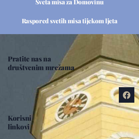
Sveta misa za Domovinu
Raspored svetih misa tijekom ljeta
Pratite nas na
društvenim mrežama
Korisni
linkovi