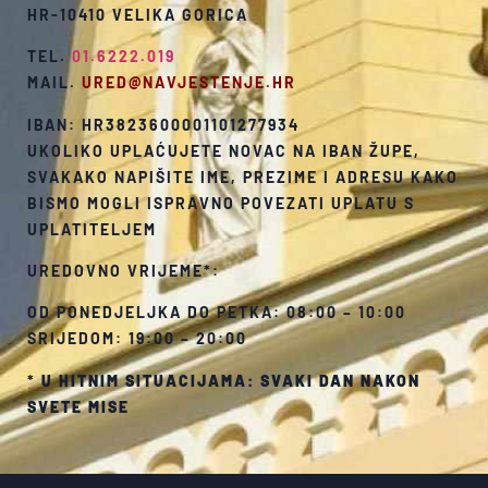
HR-10410 VELIKA GORICA
TEL.
01.6222.019
MAIL.
URED@NAVJESTENJE.HR
IBAN: HR3823600001101277934
UKOLIKO UPLAĆUJETE NOVAC NA IBAN ŽUPE,
SVAKAKO NAPIŠITE IME, PREZIME I ADRESU KAKO
BISMO MOGLI ISPRAVNO POVEZATI UPLATU S
UPLATITELJEM
UREDOVNO VRIJEME*:
OD PONEDJELJKA DO PETKA: 08:00 – 10:00
SRIJEDOM: 19:00 – 20:00
*
U HITNIM SITUACIJAMA: SVAKI DAN NAKON
SVETE MISE