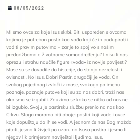
08/05/2022
Mi smo ovce za koje Isus skrbi. Biti uspoređen s ovcama
kojima je potreban pastir kao vođa koji će ih podupirati i
voditi pravim putovima – zar je to spojivo s našim
predodžbama o životnome samoodređenju? I nisu li nas
oprezu i strahu naučile figure «vođa» iz novije povijesti?
Mase su se dovodile do histerije, do stanja nezrelosti i
ovisnosti. No Isus, Dobri Pastir, drugačiji je vođa. On
svakog pojedinog izvlači iz mase, svakoga po imenu
poznaje, poznaje putove koji su za nas dobri, traži nas
ako smo se izgubili. Zauzima se kako se nitko od nas ne
bi izgubio. Svoju je pastirsku službu prenio na nas kao
Crkvu. Stoga moramo biti oboje: pastiri koji vode i ovce
koje dopuštaju da ih se vodi. A jednom će nas Bog možda
pitati, jesmo li živjeli po uzoru na Isusa pastira i jesmo li
njegov lik primjerom naviještali ljudima. Isus,