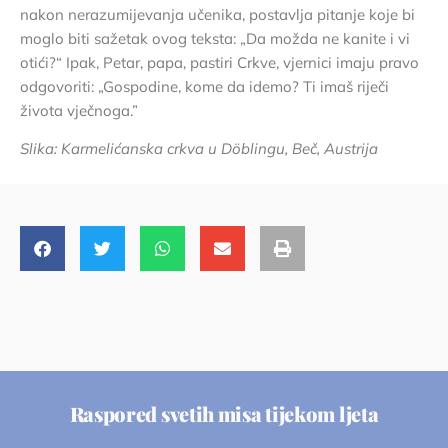
nakon nerazumijevanja učenika, postavlja pitanje koje bi
moglo biti sažetak ovog teksta: „Da možda ne kanite i vi
otići?“ Ipak, Petar, papa, pastiri Crkve, vjernici imaju pravo
odgovoriti: „Gospodine, kome da idemo? Ti imaš riječi
života vječnoga.”
Slika:
Karmelićansk
a crkva u
Döbling
u, Beč, Austrija
Raspored svetih misa tijekom ljeta