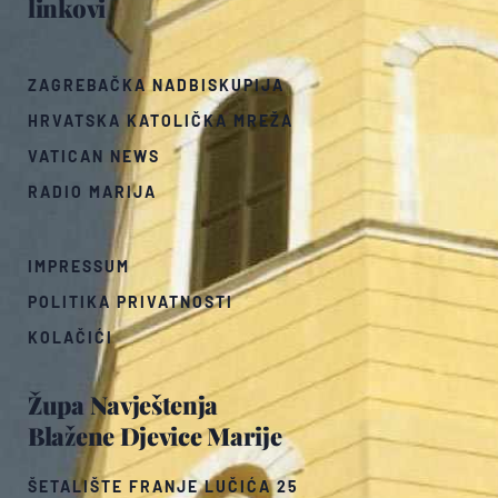
linkovi
ZAGREBAČKA NADBISKUPIJA
HRVATSKA KATOLIČKA MREŽA
VATICAN NEWS
RADIO MARIJA
IMPRESSUM
POLITIKA PRIVATNOSTI
KOLAČIĆI
Župa Navještenja
Blažene Djevice Marije
ŠETALIŠTE FRANJE LUČIĆA 25