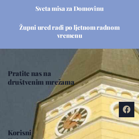
Sveta misa za Domovinu
Župni ured radi po ljetnom radnom
vremenu
Pratite nas na
društvenim mrežama
Korisni