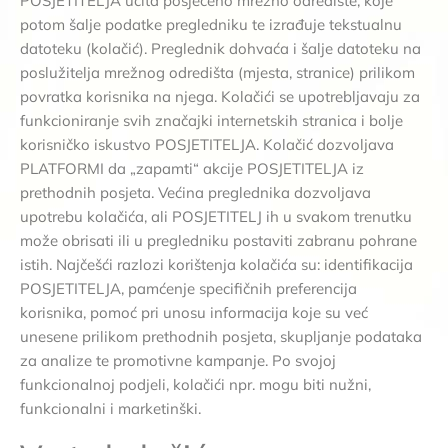
POSJETITELJA učita posjećeno mrežno odredište, koje
potom šalje podatke pregledniku te izrađuje tekstualnu
datoteku (kolačić). Preglednik dohvaća i šalje datoteku na
poslužitelja mrežnog odredišta (mjesta, stranice) prilikom
povratka korisnika na njega. Kolačići se upotrebljavaju za
funkcioniranje svih značajki internetskih stranica i bolje
korisničko iskustvo POSJETITELJA. Kolačić dozvoljava
PLATFORMI da „zapamti“ akcije POSJETITELJA iz
prethodnih posjeta. Većina preglednika dozvoljava
upotrebu kolačića, ali POSJETITELJ ih u svakom trenutku
može obrisati ili u pregledniku postaviti zabranu pohrane
istih. Najčešći razlozi korištenja kolačića su: identifikacija
POSJETITELJA, pamćenje specifičnih preferencija
korisnika, pomoć pri unosu informacija koje su već
unesene prilikom prethodnih posjeta, skupljanje podataka
za analize te promotivne kampanje. Po svojoj
funkcionalnoj podjeli, kolačići npr. mogu biti nužni,
funkcionalni i marketinški.