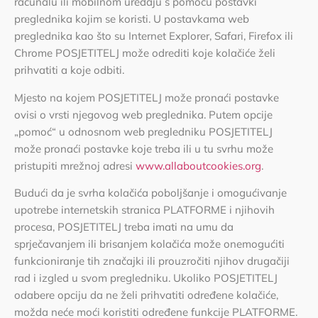
računalu ili mobilnom uređaju s pomoću postavki
preglednika kojim se koristi. U postavkama web
preglednika kao što su Internet Explorer, Safari, Firefox ili
Chrome POSJETITELJ može odrediti koje kolačiće želi
prihvatiti a koje odbiti.
Mjesto na kojem POSJETITELJ može pronaći postavke
ovisi o vrsti njegovog web preglednika. Putem opcije
„pomoć“ u odnosnom web pregledniku POSJETITELJ
može pronaći postavke koje treba ili u tu svrhu može
pristupiti mrežnoj adresi
www.allaboutcookies.org
.
Budući da je svrha kolačića poboljšanje i omogućivanje
upotrebe internetskih stranica PLATFORME i njihovih
procesa, POSJETITELJ treba imati na umu da
sprječavanjem ili brisanjem kolačića može onemogućiti
funkcioniranje tih značajki ili prouzročiti njihov drugačiji
rad i izgled u svom pregledniku. Ukoliko POSJETITELJ
odabere opciju da ne želi prihvatiti određene kolačiće,
možda neće moći koristiti određene funkcije PLATFORME.