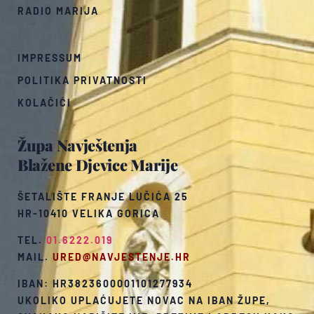
RADIO MARIJA
IMPRESSUM
POLITIKA PRIVATNOSTI
KOLAČIĆI
Župa Navještenja
Blažene Djevice Marije
ŠETALIŠTE FRANJE LUČIĆA 25
HR-10410 VELIKA GORICA
TEL.
01.6222.019
MAIL.
URED@NAVJESTENJE.HR
IBAN: HR3823600001101277934
UKOLIKO UPLAĆUJETE NOVAC NA IBAN ŽUPE,