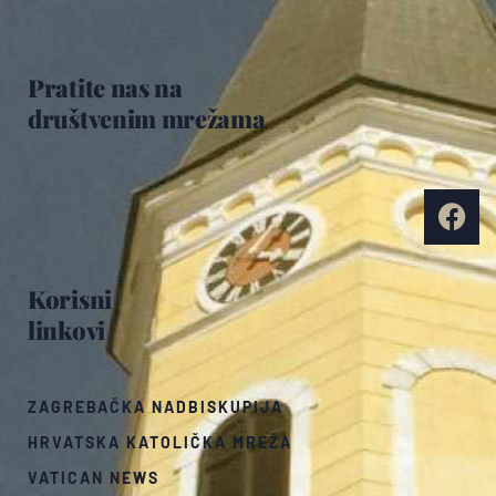
Pratite nas na
društvenim mrežama
Korisni
linkovi
ZAGREBAČKA NADBISKUPIJA
HRVATSKA KATOLIČKA MREŽA
VATICAN NEWS