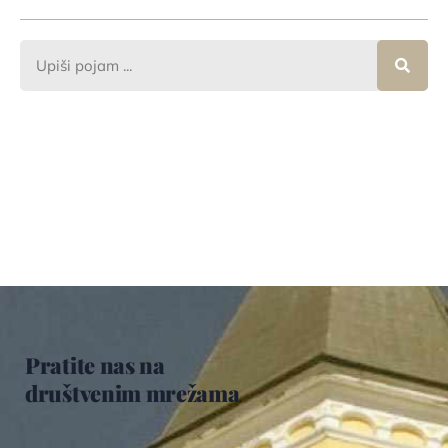
Pratite nas na
društvenim mrežama