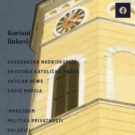
Korisni
linkovi
ZAGREBAČKA NADBISKUPIJA
HRVATSKA KATOLIČKA MREŽA
VATICAN NEWS
RADIO MARIJA
IMPRESSUM
POLITIKA PRIVATNOSTI
KOLAČIĆI