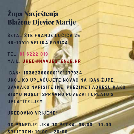
Župa Navještenja
Blažene Djevice Marije
ŠETALIŠTE FRANJE LUČIĆA 25
HR-10410 VELIKA GORICA
TEL.
01.6222.019
MAIL.
URED@NAVJESTENJE.HR
IBAN: HR3823600001101277934
UKOLIKO UPLAĆUJETE NOVAC NA IBAN ŽUPE,
SVAKAKO NAPIŠITE IME, PREZIME I ADRESU KAKO
BISMO MOGLI ISPRAVNO POVEZATI UPLATU S
UPLATITELJEM
UREDOVNO VRIJEME*:
OD PONEDJELJKA DO PETKA: 08:00 – 10:00
SRIJEDOM: 19:00 – 20:00