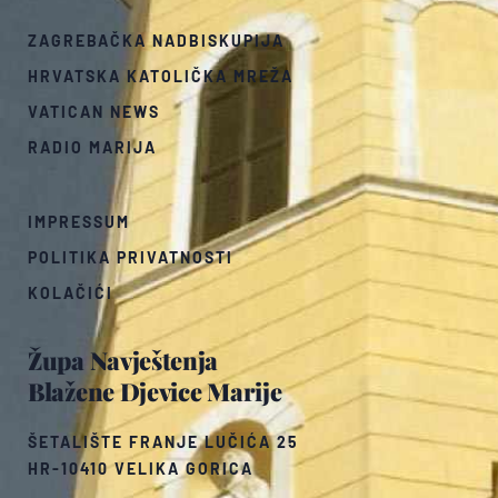
ZAGREBAČKA NADBISKUPIJA
HRVATSKA KATOLIČKA MREŽA
VATICAN NEWS
RADIO MARIJA
IMPRESSUM
POLITIKA PRIVATNOSTI
KOLAČIĆI
Župa Navještenja
Blažene Djevice Marije
ŠETALIŠTE FRANJE LUČIĆA 25
HR-10410 VELIKA GORICA