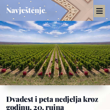
Navještenje
Dvadest i peta nedjelja kroz
godinu, 20. rujna