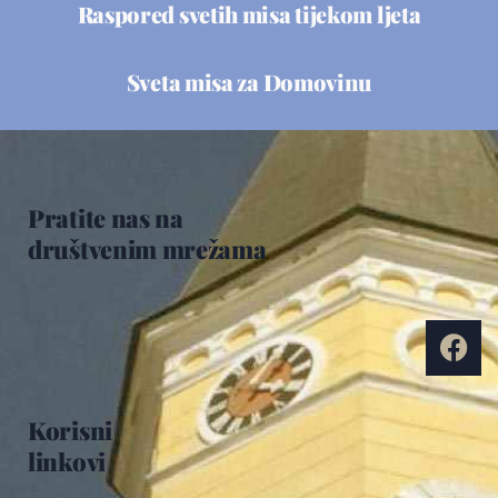
Raspored svetih misa tijekom ljeta
Sveta misa za Domovinu
Pratite nas na
društvenim mrežama
Korisni
linkovi