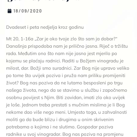
18/09/2020
Dvadeset i peta nedjelja kroz godinu
Mt 20, 1-16a „Zar je oko tvoje zlo što sam ja dobar?“
Današnja prispodoba nam je prilično jasna. Riječ o tržištu
rada. Međutim ono što nam nije jasno jest mjerilo po
kojemu se plaćaju radnici. Raditi u Božjem vinogradu je
milost, dar. Božji smo suradnici. Zar Bog nije upravo veliko
po tome što uvijek poziva i pruža nam priliku promijeniti
život? Bog nas poziva da ne lutamo besposleni po trgu
našega života, nego da se stavimo u službu i započnemo
osobnu povijest s Njim. Biti zavidan, imati zlo oko uvijek
je loše. Jednom treba prestati s mučnim mislima je li Bog
nekome dao više nego meni. Umjesto toga, u zahvalnosti
moliti ga da bude blizu i drugima u onim skrivenim
potrebama o kojima i ne slutimo. Gospodar poziva
radnike u svoj vinogradar. Bog nas poziva na promjenu