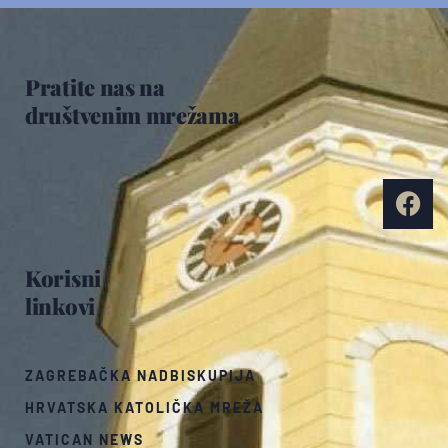
Pratite nas na
društvenim mrežama
Korisni
linkovi
ZAGREBAČKA NADBISKUPIJA
HRVATSKA KATOLIČKA MREŽA
VATICAN NEWS