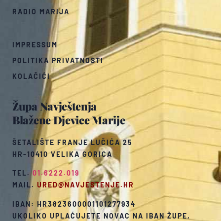
RADIO MARIJA
IMPRESSUM
POLITIKA PRIVATNOSTI
KOLAČIĆI
Župa Navještenja
Blažene Djevice Marije
ŠETALIŠTE FRANJE LUČIĆA 25
HR-10410 VELIKA GORICA
TEL.
01.6222.019
MAIL.
URED@NAVJESTENJE.HR
IBAN: HR3823600001101277934
UKOLIKO UPLAĆUJETE NOVAC NA IBAN ŽUPE,