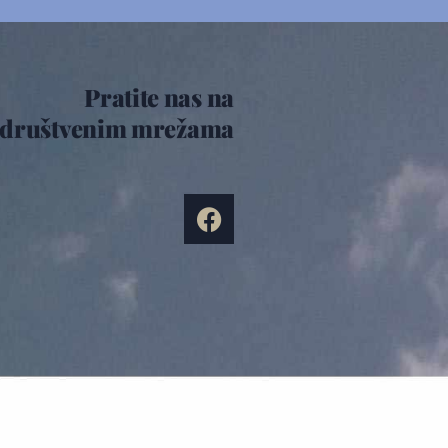
Pratite nas na
društvenim mrežama