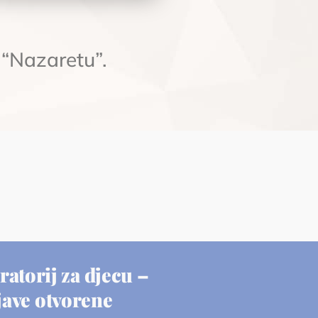
 “Nazaretu”.
ratorij za djecu –
jave otvorene