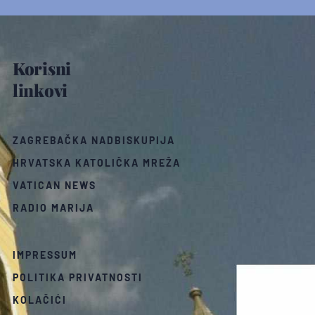
Korisni
linkovi
ZAGREBAČKA NADBISKUPIJA
HRVATSKA KATOLIČKA MREŽA
VATICAN NEWS
RADIO MARIJA
IMPRESSUM
POLITIKA PRIVATNOSTI
KOLAČIĆI