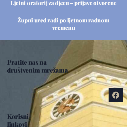
Ljetni oratorij za djecu – prijave otvorene
Župni ured radi po ljetnom radnom
vremenu
Pratite nas na
društvenim mrežama
Korisni
linkovi