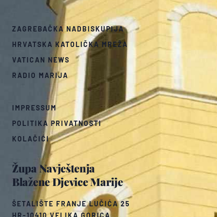
ZAGREBAČKA NADBISKUPIJA
HRVATSKA KATOLIČKA MREŽA
VATICAN NEWS
RADIO MARIJA
IMPRESSUM
POLITIKA PRIVATNOSTI
KOLAČIĆI
Župa Navještenja
Blažene Djevice Marije
ŠETALIŠTE FRANJE LUČIĆA 25
HR-10410 VELIKA GORICA