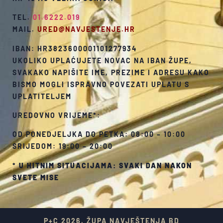
TEL.
01.6222.019
MAIL.
URED@NAVJESTENJE.HR
IBAN: HR3823600001101277934
UKOLIKO UPLAĆUJETE NOVAC NA IBAN ŽUPE,
SVAKAKO NAPIŠITE IME, PREZIME I ADRESU KAKO
BISMO MOGLI ISPRAVNO POVEZATI UPLATU S
UPLATITELJEM
UREDOVNO VRIJEME*:
OD PONEDJELJKA DO PETKA: 08:00 – 10:00
SRIJEDOM: 19:00 – 20:00
*
U HITNIM SITUACIJAMA: SVAKI DAN NAKON
SVETE MISE
P+C 2026. ŽUPA NAVJEŠTENJA BD