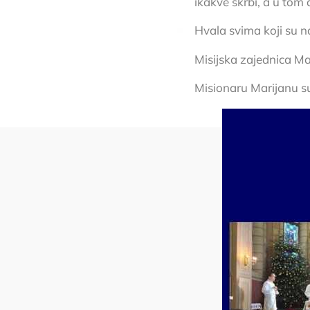
ikakve skrbi, a u tom 
Hvala svima koji su na
Misijska zajednica Ma
Misionaru Marijanu su 