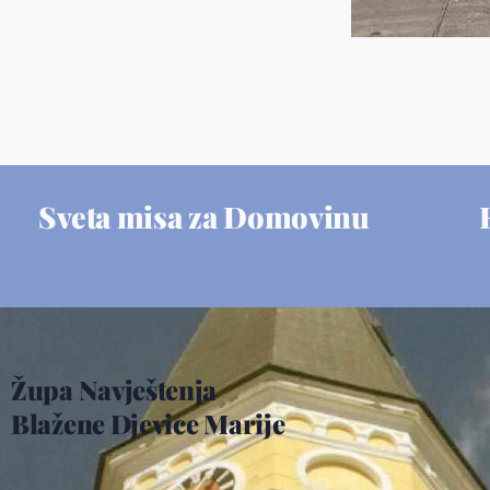
Sveta misa za Domovinu
Župa Navještenja
Blažene Djevice Marije