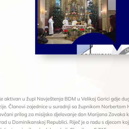
je aktivan u župi Navještenja BDM u Velikoj Gorici gdje dug
ije. Članovi zajednice u suradnji sa župnikom Norbertom 
 novčani prilog za misijsko djelovanje don Marijana Zovaka 
 rad u Dominikanskoj Republici. Riječ je o radu s djecom ko