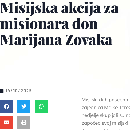
Misijska akcija za
misionara don
Marijana Zovaka
14/10/2025
Misijski duh posebno 
zajednica Majke Terez
nedjelje skupljali su
započeo svoj misijski