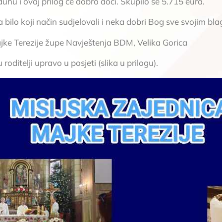
duhu i ovaj prilog će dobro doći. Skupilo se 5.715 eura.
 bilo koji način sudjelovali i neka dobri Bog sve svojim bl
jke Terezije župe Navještenja BDM, Velika Gorica
roditelji upravo u posjeti (slika u prilogu).