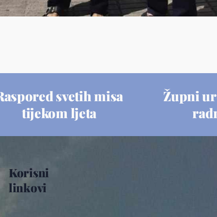
Raspored svetih misa
Župni ur
tijekom ljeta
rad
Korisni
linkovi