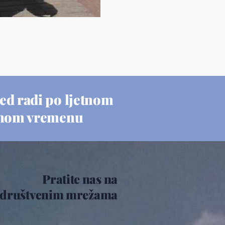
ed radi po ljetnom
nom vremenu
Pratite nas na
društvenim mrežama