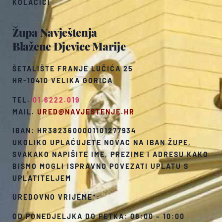
KOLAČIĆI
Župa Navještenja
Blažene Djevice Marije
ŠETALIŠTE FRANJE LUČIĆA 25
HR-10410 VELIKA GORICA
TEL.
01.6222.019
MAIL.
URED@NAVJESTENJE.HR
IBAN: HR3823600001101277934
UKOLIKO UPLAĆUJETE NOVAC NA IBAN ŽUPE,
SVAKAKO NAPIŠITE IME, PREZIME I ADRESU KAKO
BISMO MOGLI ISPRAVNO POVEZATI UPLATU S
UPLATITELJEM
UREDOVNO VRIJEME*:
OD PONEDJELJKA DO PETKA: 08:00 – 10:00