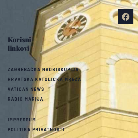
Korisni
linkovi
ZAGREBAČKA NADBISKUPIJA
HRVATSKA KATOLIČKA MREŽA
VATICAN NEWS
RADIO MARIJA
IMPRESSUM
POLITIKA PRIVATNOSTI