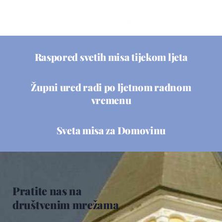
Raspored svetih misa tijekom ljeta
Župni ured radi po ljetnom radnom
vremenu
Sveta misa za Domovinu
Pratite nas na
društvenim mrežama