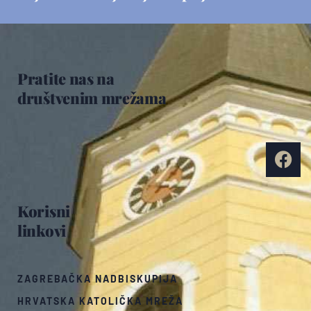
Pratite nas na
društvenim mrežama
Korisni
linkovi
ZAGREBAČKA NADBISKUPIJA
HRVATSKA KATOLIČKA MREŽA