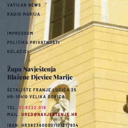
VATICAN NEWS
RADIO MARIJA
IMPRESSUM
POLITIKA PRIVATNOSTI
KOLAČIĆI
Župa Navještenja
Blažene Djevice Marije
ŠETALIŠTE FRANJE LUČIĆA 25
HR-10410 VELIKA GORICA
TEL.
01.6222.019
MAIL.
URED@NAVJESTENJE.HR
IBAN: HR3823600001101277934