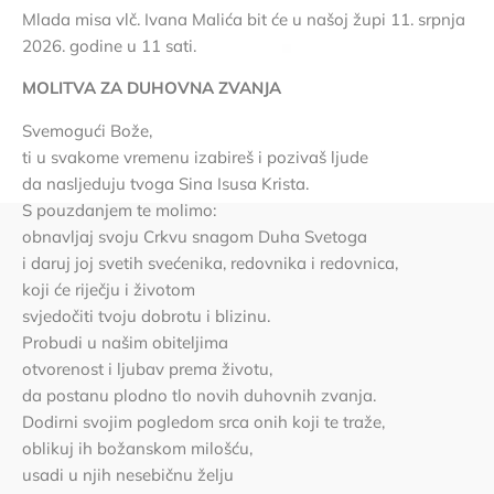
Mlada misa vlč. Ivana Malića bit će u našoj župi 11. srpnja
2026. godine u 11 sati.
MOLITVA ZA DUHOVNA ZVANJA
Svemogući Bože,
ti u svakome vremenu izabireš i pozivaš ljude
da nasljeduju tvoga Sina Isusa Krista.
S pouzdanjem te molimo:
obnavljaj svoju Crkvu snagom Duha Svetoga
i daruj joj svetih svećenika, redovnika i redovnica,
koji će riječju i životom
svjedočiti tvoju dobrotu i blizinu.
Probudi u našim obiteljima
otvorenost i ljubav prema životu,
da postanu plodno tlo novih duhovnih zvanja.
Dodirni svojim pogledom srca onih koji te traže,
oblikuj ih božanskom milošću,
usadi u njih nesebičnu želju