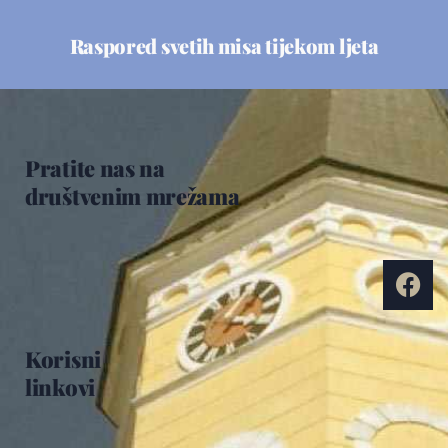
Raspored svetih misa tijekom ljeta
Pratite nas na
društvenim mrežama
Korisni
linkovi