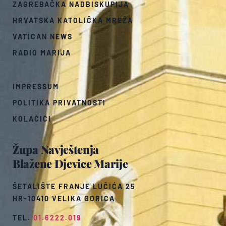
ZAGREBAČKA NADBISKUPIJA
HRVATSKA KATOLIČKA MREŽA
VATICAN NEWS
RADIO MARIJA
IMPRESSUM
POLITIKA PRIVATNOSTI
KOLAČIĆI
Župa Navještenja
Blažene Djevice Marije
ŠETALIŠTE FRANJE LUČIĆA 25
HR-10410 VELIKA GORICA
TEL.
01.6222.019