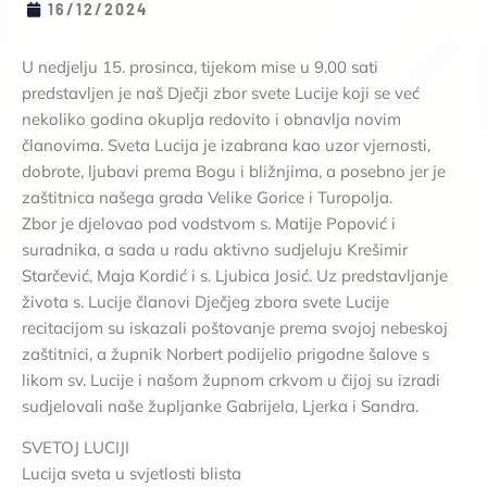
16/12/2024
U nedjelju 15. prosinca, tijekom mise u 9.00 sati
predstavljen je naš Dječji zbor svete Lucije koji se već
nekoliko godina okuplja redovito i obnavlja novim
članovima. Sveta Lucija je izabrana kao uzor vjernosti,
dobrote, ljubavi prema Bogu i bližnjima, a posebno jer je
zaštitnica našega grada Velike Gorice i Turopolja.
Zbor je djelovao pod vodstvom s. Matije Popović i
suradnika, a sada u radu aktivno sudjeluju Krešimir
Starčević, Maja Kordić i s. Ljubica Josić. Uz predstavljanje
života s. Lucije članovi Dječjeg zbora svete Lucije
recitacijom su iskazali poštovanje prema svojoj nebeskoj
zaštitnici, a župnik Norbert podijelio prigodne šalove s
likom sv. Lucije i našom župnom crkvom u čijoj su izradi
sudjelovali naše župljanke Gabrijela, Ljerka i Sandra.
SVETOJ LUCIJI
Lucija sveta u svjetlosti blista