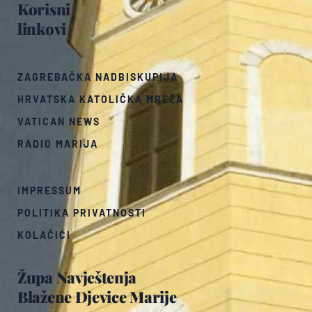
Korisni
linkovi
ZAGREBAČKA NADBISKUPIJA
HRVATSKA KATOLIČKA MREŽA
VATICAN NEWS
RADIO MARIJA
IMPRESSUM
POLITIKA PRIVATNOSTI
KOLAČIĆI
Župa Navještenja
Blažene Djevice Marije