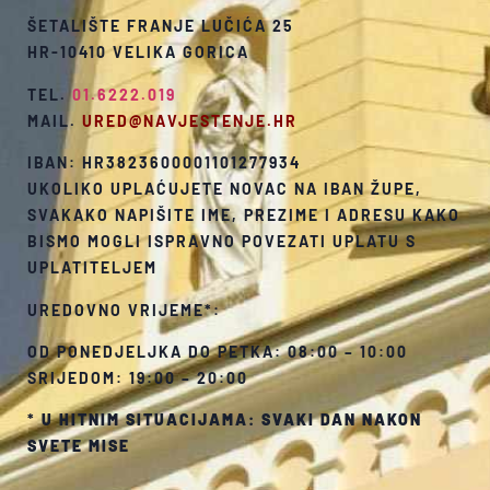
ŠETALIŠTE FRANJE LUČIĆA 25
HR-10410 VELIKA GORICA
TEL.
01.6222.019
MAIL.
URED@NAVJESTENJE.HR
IBAN: HR3823600001101277934
UKOLIKO UPLAĆUJETE NOVAC NA IBAN ŽUPE,
SVAKAKO NAPIŠITE IME, PREZIME I ADRESU KAKO
BISMO MOGLI ISPRAVNO POVEZATI UPLATU S
UPLATITELJEM
UREDOVNO VRIJEME*:
OD PONEDJELJKA DO PETKA: 08:00 – 10:00
SRIJEDOM: 19:00 – 20:00
*
U HITNIM SITUACIJAMA: SVAKI DAN NAKON
SVETE MISE