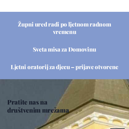
Župni ured radi po ljetnom radnom
vremenu
Sveta misa za Domovinu
Ljetni oratorij za djecu – prijave otvorene
Pratite nas na
društvenim mrežama