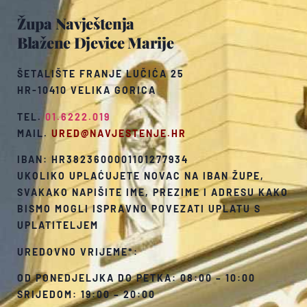
Župa Navještenja
Blažene Djevice Marije
ŠETALIŠTE FRANJE LUČIĆA 25
HR-10410 VELIKA GORICA
TEL.
01.6222.019
MAIL.
URED@NAVJESTENJE.HR
IBAN: HR3823600001101277934
UKOLIKO UPLAĆUJETE NOVAC NA IBAN ŽUPE,
SVAKAKO NAPIŠITE IME, PREZIME I ADRESU KAKO
BISMO MOGLI ISPRAVNO POVEZATI UPLATU S
UPLATITELJEM
UREDOVNO VRIJEME*:
OD PONEDJELJKA DO PETKA: 08:00 – 10:00
SRIJEDOM: 19:00 – 20:00