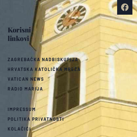
Korisni
linkovi
ZAGREBAČKA NADBISKUPIJA
HRVATSKA KATOLIČKA MREŽA
VATICAN NEWS
RADIO MARIJA
IMPRESSUM
POLITIKA PRIVATNOSTI
KOLAČIĆI