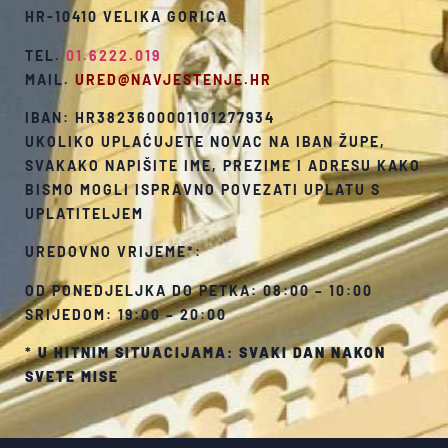
HR-10410 VELIKA GORICA
TEL.
01.6222.019
MAIL.
URED@NAVJESTENJE.HR
IBAN: HR3823600001101277934
UKOLIKO UPLAĆUJETE NOVAC NA IBAN ŽUPE,
SVAKAKO NAPIŠITE IME, PREZIME I ADRESU KAKO
BISMO MOGLI ISPRAVNO POVEZATI UPLATU S
UPLATITELJEM
UREDOVNO VRIJEME*:
OD PONEDJELJKA DO PETKA: 08:00 – 10:00
SRIJEDOM: 19:00 – 20:00
*
U HITNIM SITUACIJAMA: SVAKI DAN NAKON
SVETE MISE