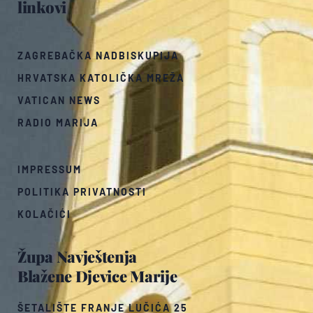
linkovi
ZAGREBAČKA NADBISKUPIJA
HRVATSKA KATOLIČKA MREŽA
VATICAN NEWS
RADIO MARIJA
IMPRESSUM
POLITIKA PRIVATNOSTI
KOLAČIĆI
Župa Navještenja
Blažene Djevice Marije
ŠETALIŠTE FRANJE LUČIĆA 25