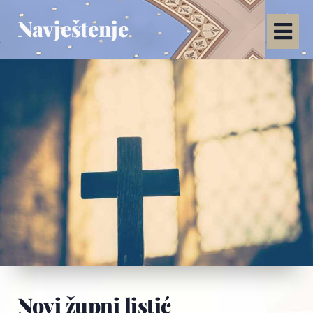
Navještenje
Novi župni listić