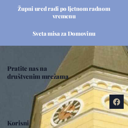
Župni ured radi po ljetnom radnom
vremenu
Sveta misa za Domovinu
Pratite nas na
društvenim mrežama
Korisni