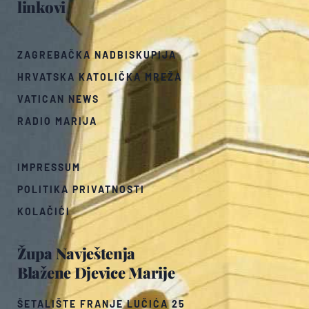
linkovi
ZAGREBAČKA NADBISKUPIJA
HRVATSKA KATOLIČKA MREŽA
VATICAN NEWS
RADIO MARIJA
IMPRESSUM
POLITIKA PRIVATNOSTI
KOLAČIĆI
Župa Navještenja
Blažene Djevice Marije
ŠETALIŠTE FRANJE LUČIĆA 25