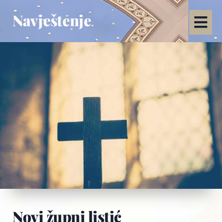
Navještenje
Novi župni listić