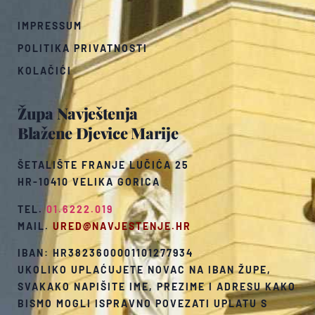
IMPRESSUM
POLITIKA PRIVATNOSTI
KOLAČIĆI
Župa Navještenja
Blažene Djevice Marije
ŠETALIŠTE FRANJE LUČIĆA 25
HR-10410 VELIKA GORICA
TEL.
01.6222.019
MAIL.
URED@NAVJESTENJE.HR
IBAN: HR3823600001101277934
UKOLIKO UPLAĆUJETE NOVAC NA IBAN ŽUPE,
SVAKAKO NAPIŠITE IME, PREZIME I ADRESU KAKO
BISMO MOGLI ISPRAVNO POVEZATI UPLATU S