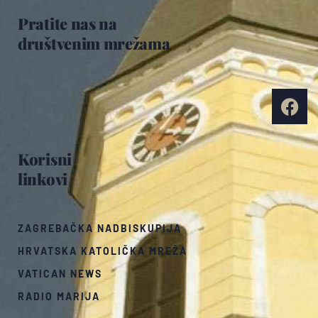
Pratite nas na
društvenim mrežama
Korisni
linkovi
ZAGREBAČKA NADBISKUPIJA
HRVATSKA KATOLIČKA MREŽA
VATICAN NEWS
RADIO MARIJA