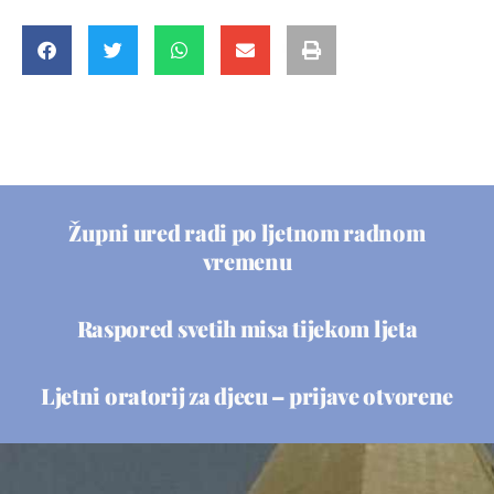
Župni ured radi po ljetnom radnom
vremenu
Raspored svetih misa tijekom ljeta
Ljetni oratorij za djecu – prijave otvorene