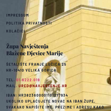
IMPRESSUM
POLITIKA PRIVATNOSTI
KOLAČIĆI
Župa Navještenja
Blažene Djevice Marije
ŠETALIŠTE FRANJE LUČIĆA 25
HR-10410 VELIKA GORICA
TEL.
01.6222.019
MAIL.
URED@NAVJESTENJE.HR
IBAN: HR3823600001101277934
UKOLIKO UPLAĆUJETE NOVAC NA IBAN ŽUPE,
SVAKAKO NAPIŠITE IME, PREZIME I ADRESU KAKO