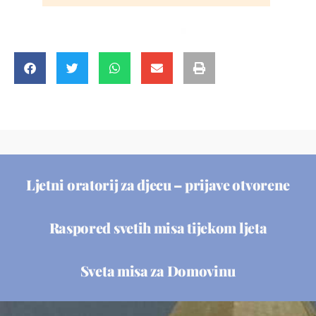
Ljetni oratorij za djecu – prijave otvorene
Raspored svetih misa tijekom ljeta
Sveta misa za Domovinu