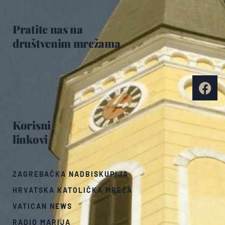
Pratite nas na
društvenim mrežama
Korisni
linkovi
ZAGREBAČKA NADBISKUPIJA
HRVATSKA KATOLIČKA MREŽA
VATICAN NEWS
RADIO MARIJA