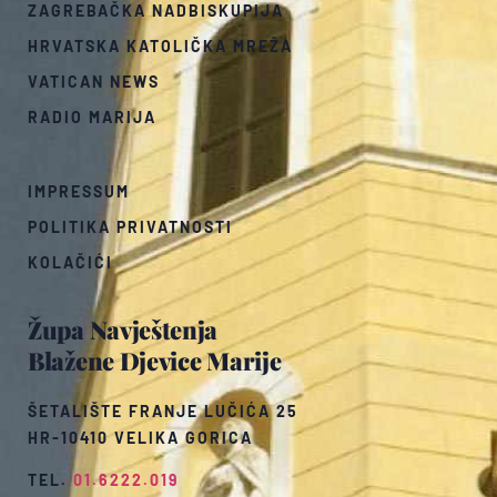
ZAGREBAČKA NADBISKUPIJA
HRVATSKA KATOLIČKA MREŽA
VATICAN NEWS
RADIO MARIJA
IMPRESSUM
POLITIKA PRIVATNOSTI
KOLAČIĆI
Župa Navještenja
Blažene Djevice Marije
ŠETALIŠTE FRANJE LUČIĆA 25
HR-10410 VELIKA GORICA
TEL.
01.6222.019