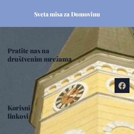
Sveta misa za Domovinu
Pratite nas na
društvenim mrežama
Korisni
linkovi