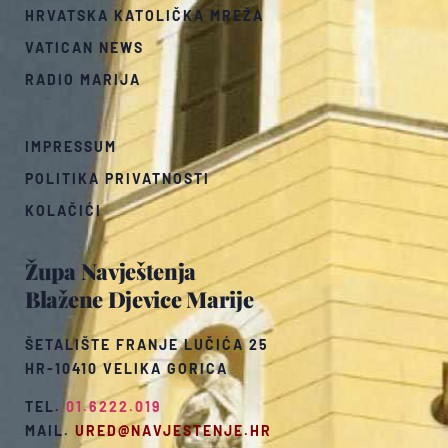
HRVATSKA KATOLIČKA MREŽA
VATICAN NEWS
RADIO MARIJA
IMPRESSUM
POLITIKA PRIVATNOSTI
KOLAČIĆI
Župa Navještenja
Blažene Djevice Marije
ŠETALIŠTE FRANJE LUČIĆA 25
HR-10410 VELIKA GORICA
TEL.
01.6222.019
MAIL.
URED@NAVJESTENJE.HR