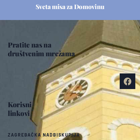
Sveta misa za Domovinu
Pratite nas na
društvenim mrežama
Korisni
linkovi
ZAGREBAČKA NADBISKUPIJA