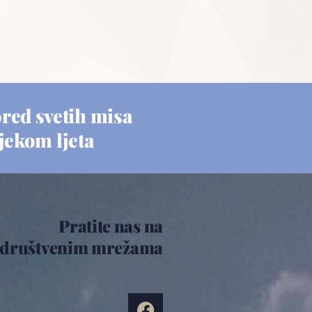
red svetih misa
ijekom ljeta
Pratite nas na
društvenim mrežama