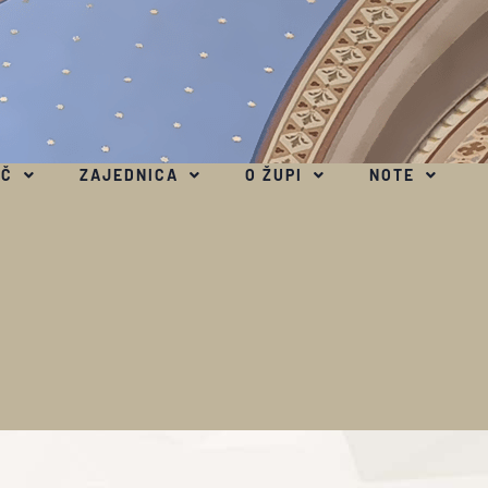
EČ
ZAJEDNICA
O ŽUPI
NOTE