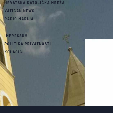
HRVATSKA KATOLIČKA MREŽA
VATICAN NEWS
RADIO MARIJA
IMPRESSUM
POLITIKA PRIVATNOSTI
KOLAČIĆI