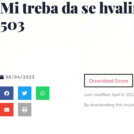
Mi treba da se hval
503
06/04/2023
Download Score
Last modified: April 6, 202
By downloading this music