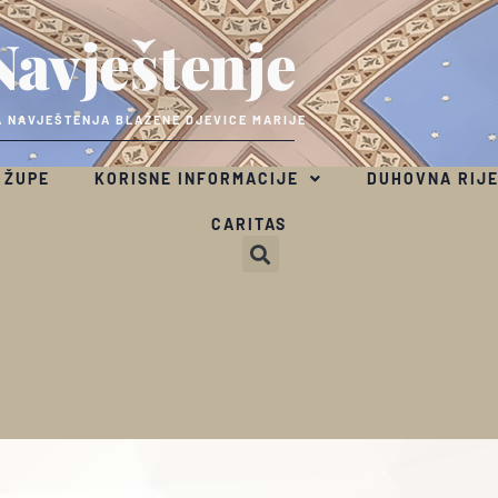
Navještenje
 NAVJEŠTENJA BLAŽENE DJEVICE MARIJE
 ŽUPE
KORISNE INFORMACIJE
DUHOVNA RIJ
CARITAS