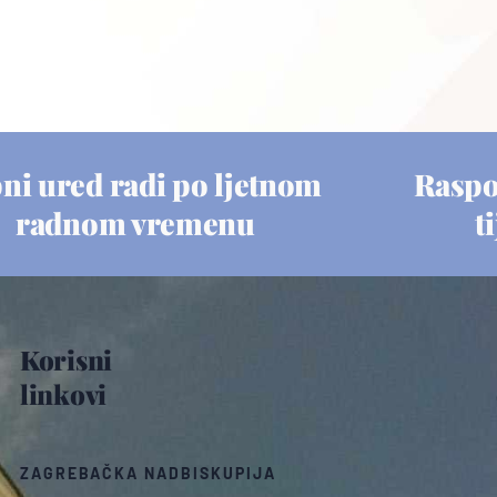
ni ured radi po ljetnom
Raspo
radnom vremenu
t
Korisni
linkovi
ZAGREBAČKA NADBISKUPIJA