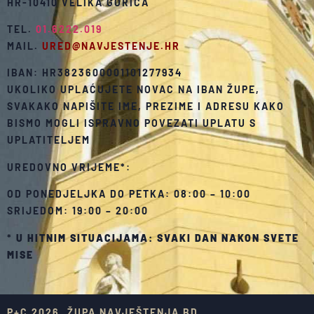
HR-10410 VELIKA GORICA
TEL.
01.6222.019
MAIL.
URED@NAVJESTENJE.HR
IBAN: HR3823600001101277934
UKOLIKO UPLAĆUJETE NOVAC NA IBAN ŽUPE,
SVAKAKO NAPIŠITE IME, PREZIME I ADRESU KAKO
BISMO MOGLI ISPRAVNO POVEZATI UPLATU S
UPLATITELJEM
UREDOVNO VRIJEME*:
OD PONEDJELJKA DO PETKA: 08:00 – 10:00
SRIJEDOM: 19:00 – 20:00
*
U HITNIM SITUACIJAMA: SVAKI DAN NAKON SVETE
MISE
P+C 2026. ŽUPA NAVJEŠTENJA BD