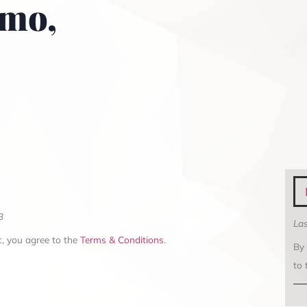
imo,
3
Las
, you agree to the
Terms & Conditions
.
By
to