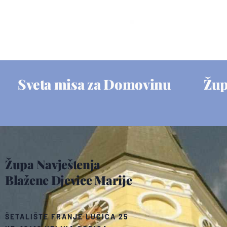
Sveta misa za Domovinu
Žup
Župa Navještenja
Blažene Djevice Marije
ŠETALIŠTE FRANJE LUČIĆA 25