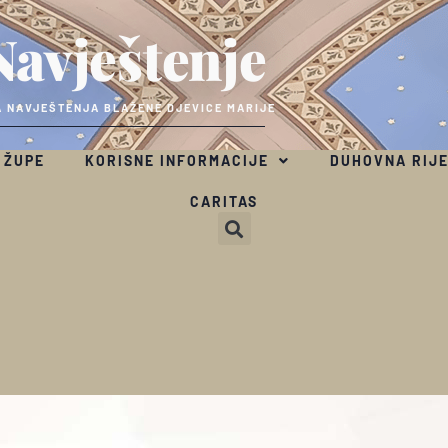
Navještenje
 NAVJEŠTENJA BLAŽENE DJEVICE MARIJE
 ŽUPE
KORISNE INFORMACIJE
DUHOVNA RIJ
CARITAS