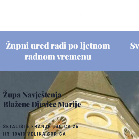
Župni ured radi po ljetnom
Sv
radnom vremenu
Župa Navještenja
Blažene Djevice Marije
ŠETALIŠTE FRANJE LUČIĆA 25
HR-10410 VELIKA GORICA