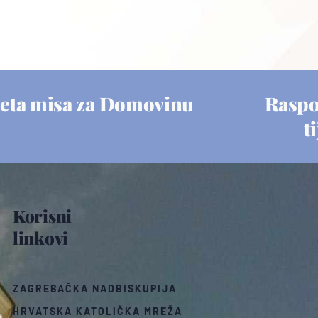
eta misa za Domovinu
Raspo
t
Korisni
linkovi
ZAGREBAČKA NADBISKUPIJA
HRVATSKA KATOLIČKA MREŽA