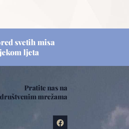
red svetih misa
ijekom ljeta
Pratite nas na
društvenim mrežama