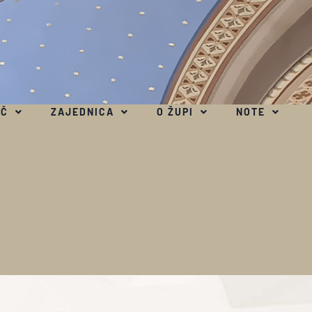
EČ
ZAJEDNICA
O ŽUPI
NOTE