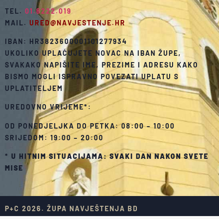
TEL.
01.6222.019
MAIL.
URED@NAVJESTENJE.HR
IBAN: HR3823600001101277934
UKOLIKO UPLAĆUJETE NOVAC NA IBAN ŽUPE,
SVAKAKO NAPIŠITE IME, PREZIME I ADRESU KAKO
BISMO MOGLI ISPRAVNO POVEZATI UPLATU S
UPLATITELJEM
UREDOVNO VRIJEME*:
OD PONEDJELJKA DO PETKA: 08:00 – 10:00
SRIJEDOM: 19:00 – 20:00
*
U HITNIM SITUACIJAMA: SVAKI DAN NAKON SVETE
MISE
P+C 2026. ŽUPA NAVJEŠTENJA BD