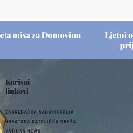
eta misa za Domovinu
Ljetni o
pri
Korisni
linkovi
ZAGREBAČKA NADBISKUPIJA
HRVATSKA KATOLIČKA MREŽA
VATICAN NEWS