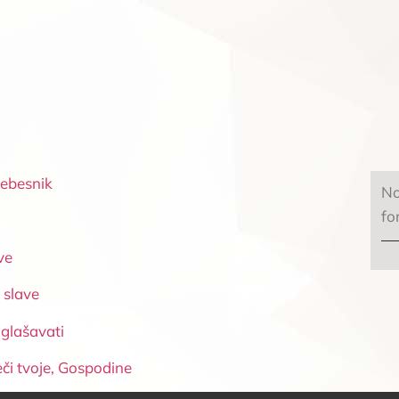
 nebesnik
No
fo
ve
j slave
zglašavati
ječi tvoje, Gospodine