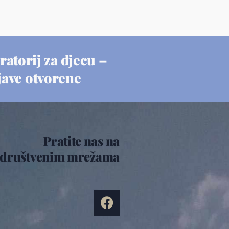
ratorij za djecu –
jave otvorene
Pratite nas na
društvenim mrežama