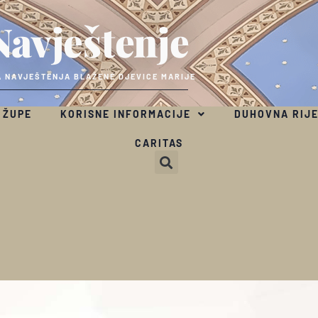
Navještenje
 NAVJEŠTENJA BLAŽENE DJEVICE MARIJE
 ŽUPE
KORISNE INFORMACIJE
DUHOVNA RIJ
CARITAS