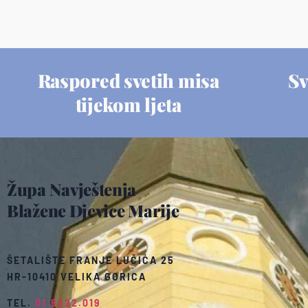
Raspored svetih misa
Sv
tijekom ljeta
Župa Navještenja
Blažene Djevice Marije
ŠETALIŠTE FRANJE LUČIĆA 25
HR-10410 VELIKA GORICA
TEL.
01.6222.019