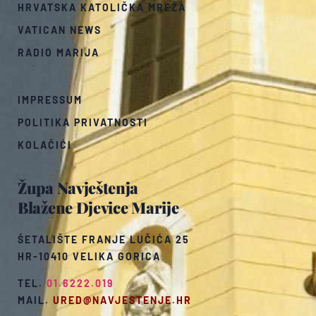
HRVATSKA KATOLIČKA MREŽA
VATICAN NEWS
RADIO MARIJA
IMPRESSUM
POLITIKA PRIVATNOSTI
KOLAČIĆI
Župa Navještenja
Blažene Djevice Marije
ŠETALIŠTE FRANJE LUČIĆA 25
HR-10410 VELIKA GORICA
TEL.
01.6222.019
MAIL.
URED@NAVJESTENJE.HR